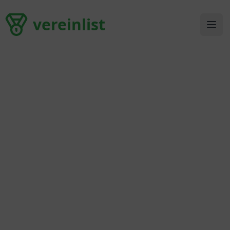
vereinlist
vereinlist
Ope