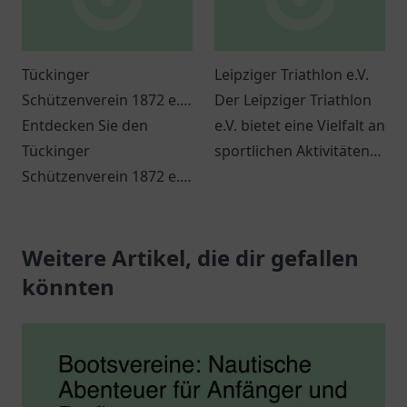
Tückinger
Leipziger Triathlon e.V.
Schützenverein 1872 e.V.
Der Leipziger Triathlon
Geschäftsstelle
Entdecken Sie den
e.V. bietet eine Vielfalt an
Tückinger
sportlichen Aktivitäten
Schützenverein 1872 e.V.
und eine lebendige
in Hagen und erleben
Gemeinschaft für
Sie Gemeinschaft,
Sportbegeisterte.
Tradition und
Weitere Artikel, die dir gefallen
spannende
könnten
Veranstaltungen.