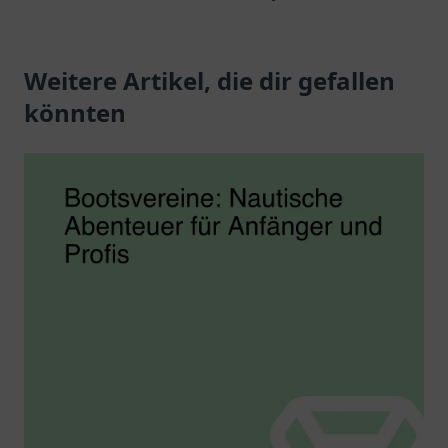
Kampfsport und
Schmalkalden und
Gemeinschaft.
lassen Sie sich von
Weitere Artikel, die dir gefallen
Bogenschießen
begeistern.
könnten