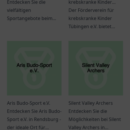
Entdecken Sie die
krebskranke Kinder
vielfältigen
Tübingen e.V.
Der Förderverein für
Sportangebote beim
krebskranke Kinder
ASV Fröndenberg Ruhr
Tübingen e.V. bietet
e.V. – ideal für Jung und
wertvolle Hilfe und
Alt, um aktiv zu bleiben
Unterstützung für
und neue
betroffene Familien und
Bekanntschaften zu
Kinder.
schließen.
Aris Budo-Sport e.V.
Silent Valley Archers
Entdecken Sie Aris Budo-
Entdecken Sie die
Sport e.V. in Rendsburg -
Möglichkeiten bei Silent
der ideale Ort für
Valley Archers in