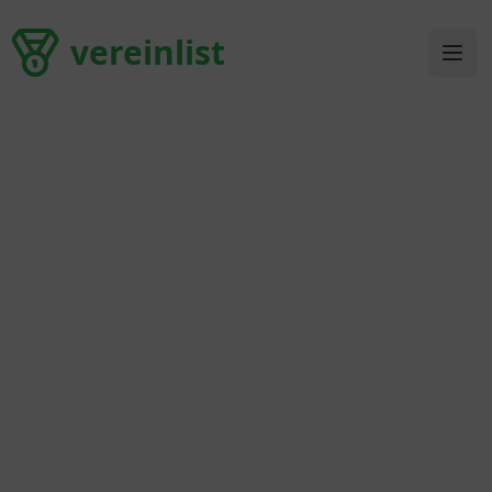
vereinlist
vereinlist
Ope