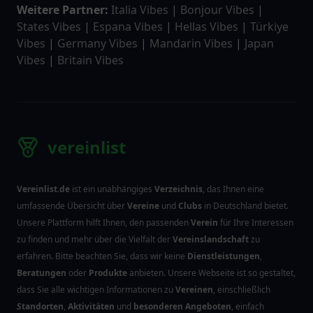
Weitere Partner:
Italia Vibes
|
Bonjour Vibes
|
States Vibes
|
Espana Vibes
|
Hellas Vibes
|
Türkiye
Vibes
|
Germany Vibes
|
Mandarin Vibes
|
Japan
Vibes
|
Britain Vibes
vereinlist
Vereinlist.de
ist ein unabhängiges
Verzeichnis
, das Ihnen eine
umfassende Übersicht über
Vereine
und
Clubs
in Deutschland bietet.
Unsere Plattform hilft Ihnen, den passenden
Verein
für Ihre Interessen
zu finden und mehr über die Vielfalt der
Vereinslandschaft
zu
erfahren. Bitte beachten Sie, dass wir keine
Dienstleistungen
,
Beratungen
oder
Produkte
anbieten. Unsere Webseite ist so gestaltet,
dass Sie alle wichtigen Informationen zu
Vereinen
, einschließlich
Standorten
,
Aktivitäten
und
besonderen Angeboten
, einfach