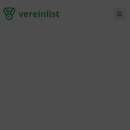
vereinlist
vereinlist
Ope