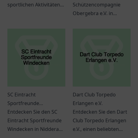
sportlichen Aktivitäten
Schützencompagnie
und eine lebendige
Obergebra e.V. in
Gemeinschaft für
Bleicherode: Sport,
Sportbegeisterte.
Gemeinschaft und
spannende Aktivitäten
erwarten Sie hier.
SC Eintracht
Dart Club Torpedo
Sportfreunde
Erlangen e.V.
Windecken
Entdecken Sie den SC
Entdecken Sie den Dart
Eintracht Sportfreunde
Club Torpedo Erlangen
Windecken in Nidderau,
e.V., einen beliebten
wo Sport und
Treffpunkt für