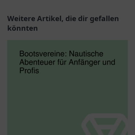
Gemeinschaft
Dartbegeisterte und
aufeinandertreffen.
Weitere Artikel, die dir gefallen
Freunde des Spiels in
Erlangen.
könnten