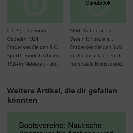
F. C. Sportfreunde
SKM - Katholischer
Ostheim 1924
Verein für soziale
Entdecken Sie den F. C.
Dienste in Osnabrück
Entdecken Sie den SKM
Sportfreunde Ostheim
in Osnabrück, einen Ort
1924 in Nidderau - ein
für soziale Dienste und
Ort für Sport,
Unterstützung für alle.
Gemeinschaft und
Ihr Helfer in schwierigen
innovative
Weitere Artikel, die dir gefallen
Lebenslagen.
Veranstaltungen.
könnten