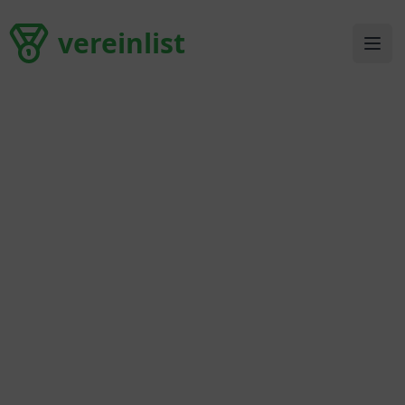
vereinlist
vereinlist
Ope