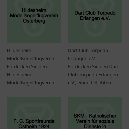
Hildesheim
Dart Club Torpedo
Modellsegelflugverein
Erlangen e.V.
Osterberg
Entdecken Sie den
Entdecken Sie den Dart
Hildesheim
Club Torpedo Erlangen
Modellsegelflugverein
e.V., einen beliebten
Osterberg – ein Ort
Treffpunkt für
voller Leidenschaft für
Dartbegeisterte und
den Modellsegelflug in
Freunde des Spiels in
Hildesheim.
Erlangen.