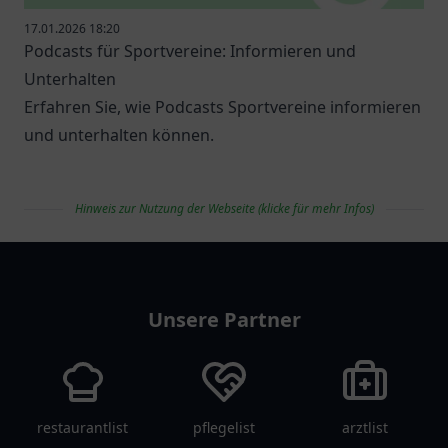
17.01.2026 18:20
Podcasts für Sportvereine: Informieren und
Unterhalten
Erfahren Sie, wie Podcasts Sportvereine informieren
und unterhalten können.
Hinweis zur Nutzung der Webseite (klicke für mehr Infos)
vereinlist
Unsere Partner
restaurantlist
pflegelist
arztlist