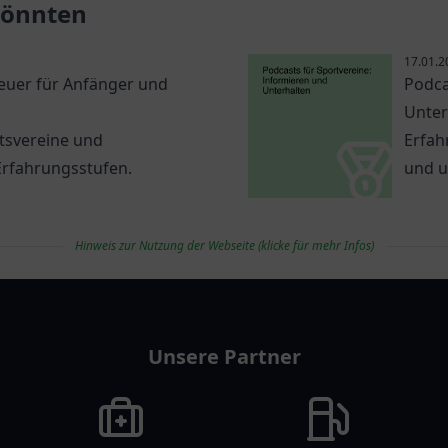
 könnten
17.01.2
euer für Anfänger und
Podca
Unter
otsvereine und
Erfah
Erfahrungsstufen.
und u
Hinweis zur Nutzung der Webseite (klicke für mehr Infos)
Unsere Partner