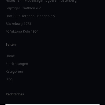
Hildesheim Modellsegelflugverein Osterberg
Leipziger Triathlon e.V.
Dart Club Torpedo Erlangen e.V.
Bückeburg 1973
FC Viktoria Köln 1904
Seiten
Home
Einrichtungen
Kategorien
Blog
Rechtliches