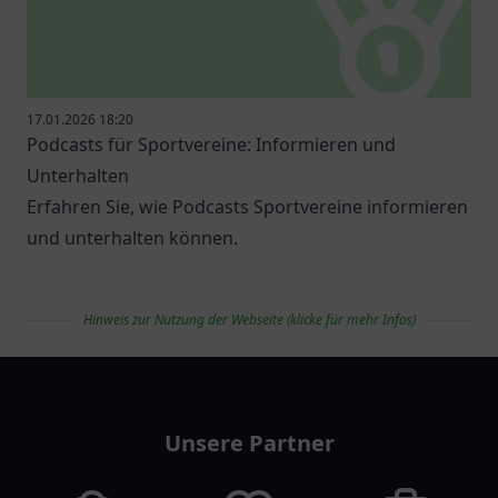
17.01.2026 18:20
Podcasts für Sportvereine: Informieren und
Unterhalten
Erfahren Sie, wie Podcasts Sportvereine informieren
und unterhalten können.
Hinweis zur Nutzung der Webseite (klicke für mehr Infos)
vereinlist
Unsere Partner