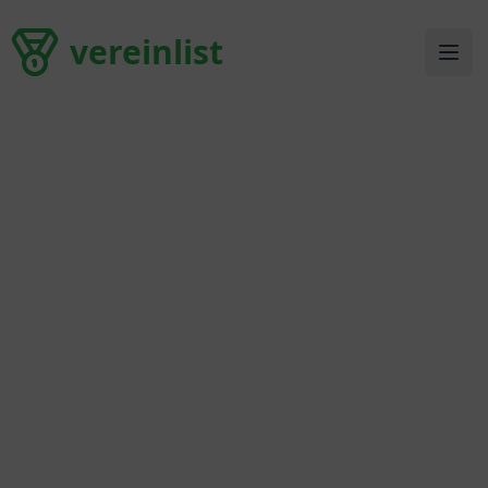
vereinlist
vereinlist
Ope