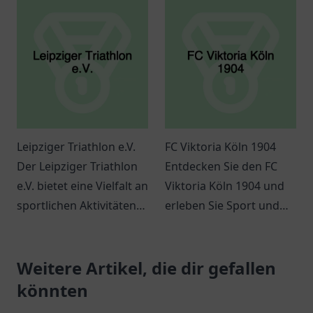
Wassersportliebhaber
Veranstaltungen für
und erleben Sie
Groß und Klein.
Abenteuer in der Natur.
Leipziger Triathlon e.V.
FC Viktoria Köln 1904
Der Leipziger Triathlon
Entdecken Sie den FC
e.V. bietet eine Vielfalt an
Viktoria Köln 1904 und
sportlichen Aktivitäten
erleben Sie Sport und
und eine lebendige
Gemeinschaft in Köln.
Gemeinschaft für
Ideal für Familien und
Sportbegeisterte.
Weitere Artikel, die dir gefallen
Fußballfans.
könnten