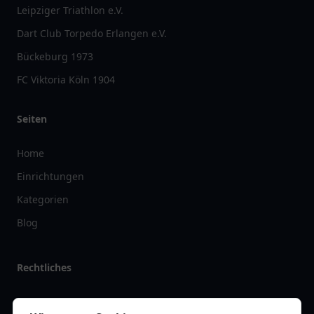
Leipziger Triathlon e.V.
Dart Club Torpedo Erlangen e.V.
Bückeburg 1973
FC Viktoria Köln 1904
Seiten
Home
Einrichtungen
Kategorien
Blog
Rechtliches
Impressum