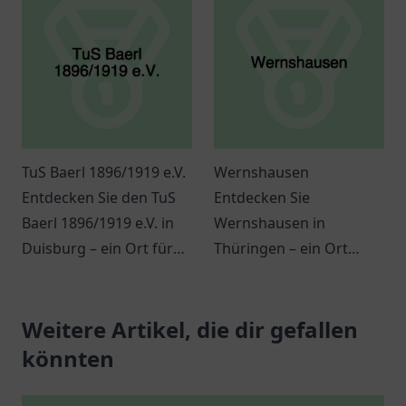
dich jetzt an.
Wassersportaktivitäten.
Informationen zu
Kursen und
Veranstaltungen.
TuS Baerl 1896/1919 e.V.
Wernshausen
Entdecken Sie den TuS
Entdecken Sie
Baerl 1896/1919 e.V. in
Wernshausen in
Duisburg – ein Ort für
Thüringen – ein Ort
Sport, Gemeinschaft
voller Kultur, Aktivitäten
und zahlreiche
und herzlicher
Aktivitäten für alle
Weitere Artikel, die dir gefallen
Gemeinschaft. Erleben
Altersgruppen.
Sie die charmante
könnten
Atmosphäre selbst!