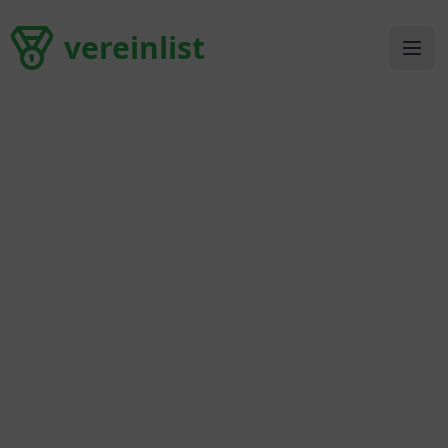
vereinlist
vereinlist
Ope