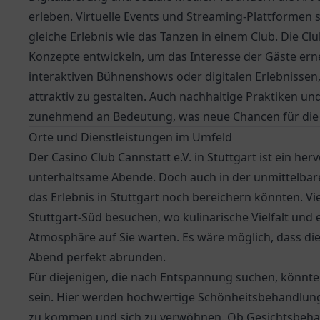
erleben. Virtuelle Events und Streaming-Plattformen 
gleiche Erlebnis wie das Tanzen in einem Club. Die C
Konzepte entwickeln, um das Interesse der Gäste erne
interaktiven Bühnenshows oder digitalen Erlebnissen,
attraktiv zu gestalten. Auch nachhaltige Praktiken 
zunehmend an Bedeutung, was neue Chancen für die 
Orte und Dienstleistungen im Umfeld
Der Casino Club Cannstatt e.V. in Stuttgart ist ein he
unterhaltsame Abende. Doch auch in der unmittelbare
das Erlebnis in Stuttgart noch bereichern könnten. Vi
Stuttgart-Süd
besuchen, wo kulinarische Vielfalt und 
Atmosphäre auf Sie warten. Es wäre möglich, dass di
Abend perfekt abrunden.
Für diejenigen, die nach Entspannung suchen, könnte
sein. Hier werden hochwertige Schönheitsbehandlung
zu kommen und sich zu verwöhnen. Ob Gesichtsbehan