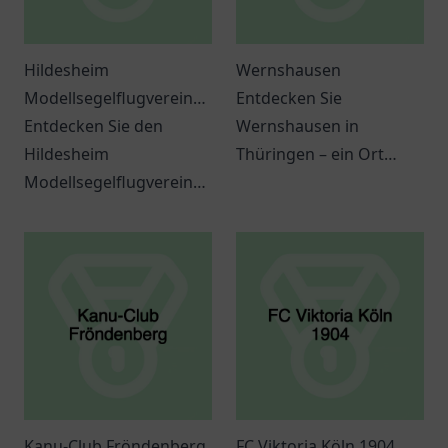
Hildesheim
Wernshausen
Modellsegelflugverein
Entdecken Sie
Osterberg
Entdecken Sie den
Wernshausen in
Hildesheim
Thüringen – ein Ort
Modellsegelflugverein
voller Kultur, Aktivitäten
Osterberg – ein Ort
und herzlicher
voller Leidenschaft für
Gemeinschaft. Erleben
den Modellsegelflug in
Sie die charmante
Hildesheim.
Atmosphäre selbst!
Kanu-Club Fröndenberg
FC Viktoria Köln 1904