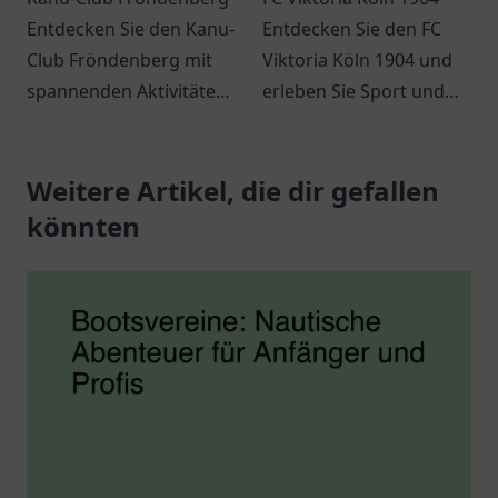
Entdecken Sie den Kanu-
Entdecken Sie den FC
Club Fröndenberg mit
Viktoria Köln 1904 und
spannenden Aktivitäten
erleben Sie Sport und
für
Gemeinschaft in Köln.
Wassersportliebhaber
Ideal für Familien und
und erleben Sie
Weitere Artikel, die dir gefallen
Fußballfans.
Abenteuer in der Natur.
könnten