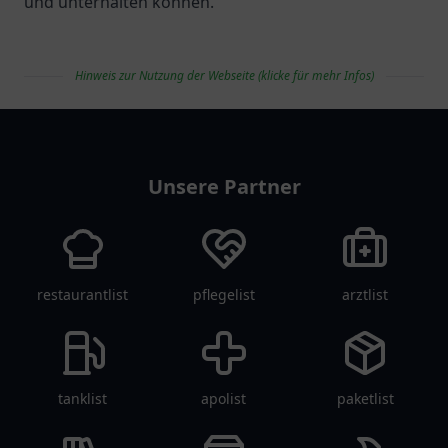
und unterhalten können.
Hinweis zur Nutzung der Webseite (klicke für mehr Infos)
vereinlist
Unsere Partner
restaurantlist
pflegelist
arztlist
tanklist
apolist
paketlist