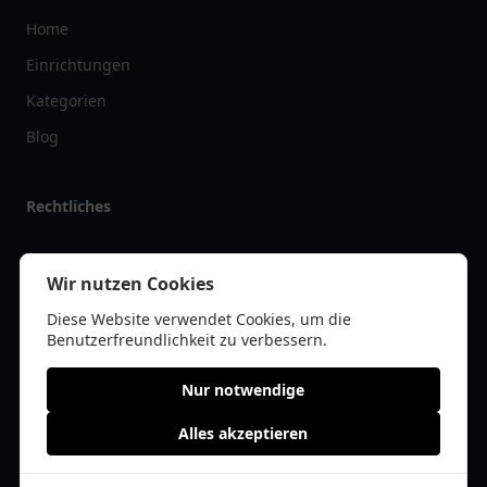
Home
Einrichtungen
Kategorien
Blog
Rechtliches
Impressum
Wir nutzen Cookies
Datenschutz
Diese Website verwendet Cookies, um die
Kontakt
Benutzerfreundlichkeit zu verbessern.
Nur notwendige
Alles akzeptieren
© 2026 vereinlist.de | Alle Rechte vorbehalten | * =
Affiliate-Links /
Werbe-Links