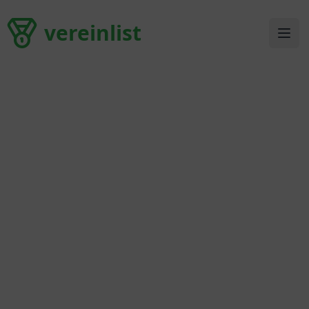
vereinlist
vereinlist
Ope