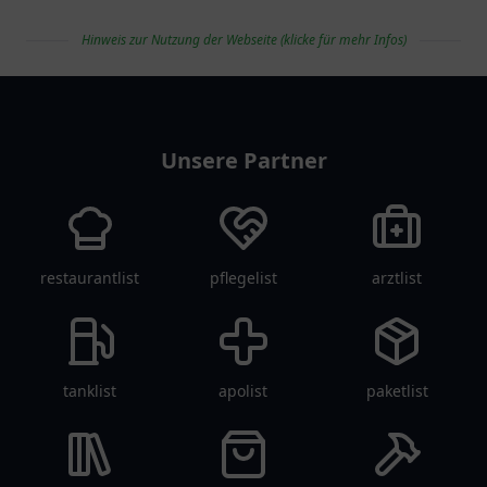
Hinweis zur Nutzung der Webseite (klicke für mehr Infos)
vereinlist
Unsere Partner
restaurantlist
pflegelist
arztlist
tanklist
apolist
paketlist