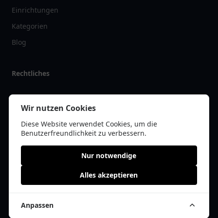
Einrichtungen
Kategorien
Blog
Rechtliches
Impressum
Wir nutzen Cookies
Datenschutz
Diese Website verwendet Cookies, um die
Kontakt
Benutzerfreundlichkeit zu verbessern.
Nur notwendige
Alles akzeptieren
© 2026 vereinlist.de | Alle Rechte vorbehalten | * =
Affiliate-Links /
Werbe-Links
Anpassen
Cookie Einwilligung anpassen