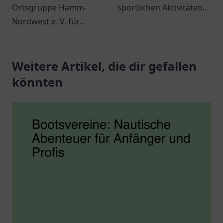
Ortsgruppe Hamm-
sportlichen Aktivitäten
Nordwest e. V. für
und eine lebendige
Schwimmausbildung
Gemeinschaft für
und
Sportbegeisterte.
Wassersportaktivitäten.
Weitere Artikel, die dir gefallen
Informationen zu
könnten
Kursen und
Veranstaltungen.