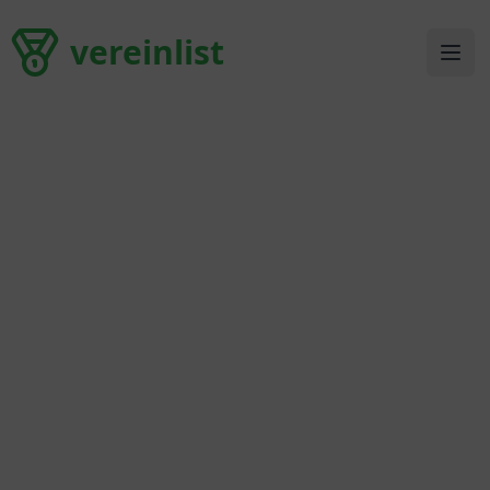
vereinlist
vereinlist
Ope