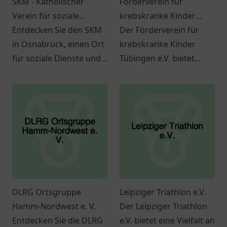
SKM - Katholischer
Förderverein für
Verein für soziale
krebskranke Kinder
Dienste in Osnabrück
Entdecken Sie den SKM
Tübingen e.V.
Der Förderverein für
in Osnabrück, einen Ort
krebskranke Kinder
für soziale Dienste und
Tübingen e.V. bietet
Unterstützung für alle.
wertvolle Hilfe und
Ihr Helfer in schwierigen
Unterstützung für
Lebenslagen.
betroffene Familien und
Kinder.
DLRG Ortsgruppe
Leipziger Triathlon e.V.
Hamm-Nordwest e. V.
Der Leipziger Triathlon
Entdecken Sie die DLRG
e.V. bietet eine Vielfalt an