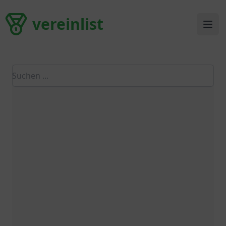
vereinlist
vereinlist
Ope