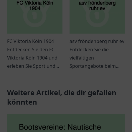
FC Viktoria Köln 1904
asv fröndenberg ruhr ev
Entdecken Sie den FC
Entdecken Sie die
Viktoria Köln 1904 und
vielfältigen
erleben Sie Sport und
Sportangebote beim
Gemeinschaft in Köln.
ASV Fröndenberg Ruhr
Ideal für Familien und
e.V. – ideal für Jung und
Fußballfans.
Weitere Artikel, die dir gefallen
Alt, um aktiv zu bleiben
und neue
könnten
Bekanntschaften zu
schließen.