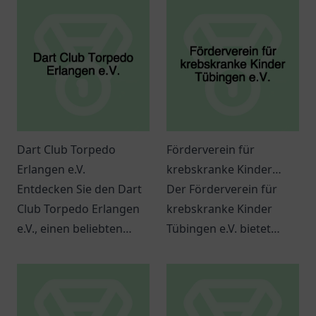
Dart Club Torpedo
Förderverein für
Erlangen e.V.
krebskranke Kinder
Entdecken Sie den Dart
Tübingen e.V.
Der Förderverein für
Club Torpedo Erlangen
krebskranke Kinder
e.V., einen beliebten
Tübingen e.V. bietet
Treffpunkt für
wertvolle Hilfe und
Dartbegeisterte und
Unterstützung für
Freunde des Spiels in
betroffene Familien und
Erlangen.
Kinder.