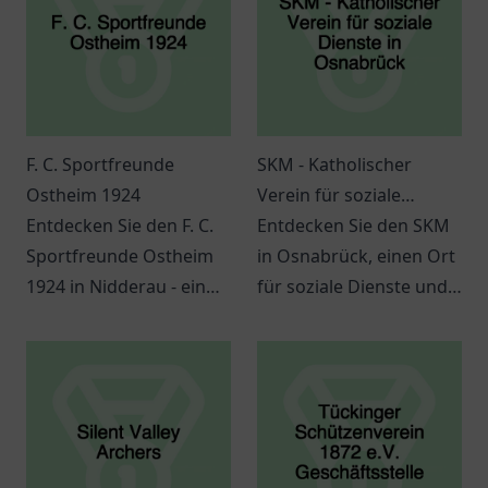
F. C. Sportfreunde
SKM - Katholischer
Ostheim 1924
Verein für soziale
Entdecken Sie den F. C.
Dienste in Osnabrück
Entdecken Sie den SKM
Sportfreunde Ostheim
in Osnabrück, einen Ort
1924 in Nidderau - ein
für soziale Dienste und
Ort für Sport,
Unterstützung für alle.
Gemeinschaft und
Ihr Helfer in schwierigen
innovative
Lebenslagen.
Veranstaltungen.