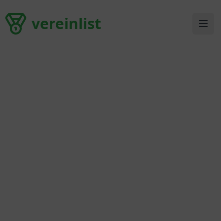
vereinlist
vereinlist
Ope