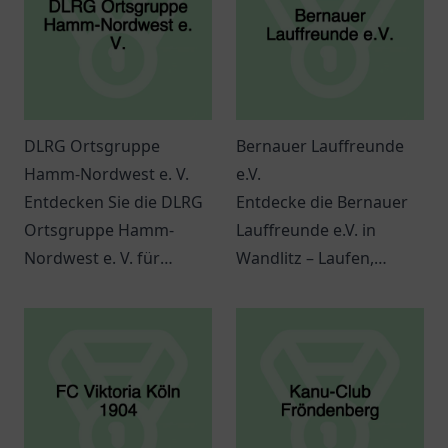
DLRG Ortsgruppe
Bernauer Lauffreunde
Hamm-Nordwest e. V.
e.V.
Entdecken Sie die DLRG
Entdecke die Bernauer
Ortsgruppe Hamm-
Lauffreunde e.V. in
Nordwest e. V. für
Wandlitz – Laufen,
Schwimmausbildung
Gemeinschaft und
und
Fitness für alle! Melde
Wassersportaktivitäten.
dich jetzt an.
Informationen zu
Kursen und
Veranstaltungen.