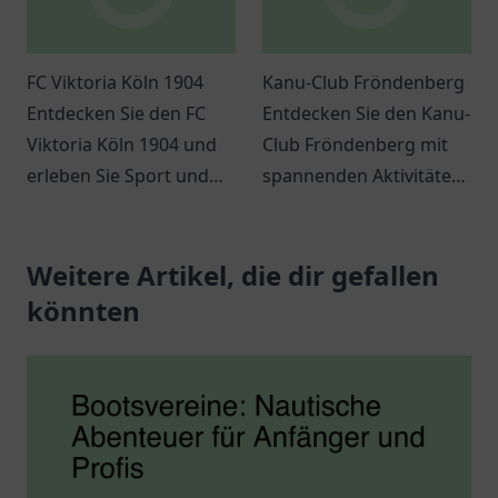
FC Viktoria Köln 1904
Kanu-Club Fröndenberg
Entdecken Sie den FC
Entdecken Sie den Kanu-
Viktoria Köln 1904 und
Club Fröndenberg mit
erleben Sie Sport und
spannenden Aktivitäten
Gemeinschaft in Köln.
für
Ideal für Familien und
Wassersportliebhaber
Fußballfans.
Weitere Artikel, die dir gefallen
und erleben Sie
Abenteuer in der Natur.
könnten