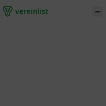
vereinlist
vereinlist
Ope