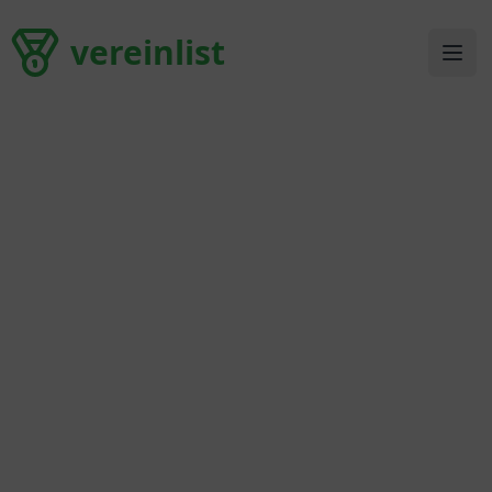
vereinlist
vereinlist
Ope