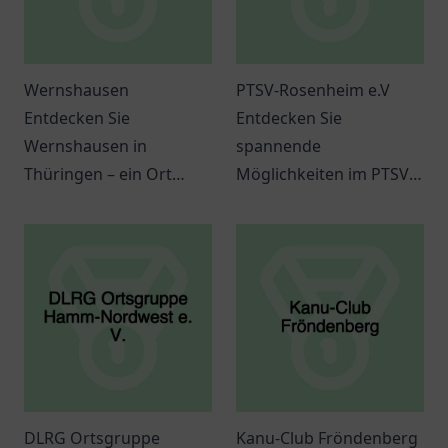
Wernshausen
PTSV-Rosenheim e.V
Entdecken Sie
Entdecken Sie
Wernshausen in
spannende
Thüringen – ein Ort
Möglichkeiten im PTSV-
voller Kultur, Aktivitäten
Rosenheim e.V., wo
und herzlicher
Sport und Gemeinschaft
Gemeinschaft. Erleben
aufeinander treffen.
Sie die charmante
Atmosphäre selbst!
DLRG Ortsgruppe
Kanu-Club Fröndenberg