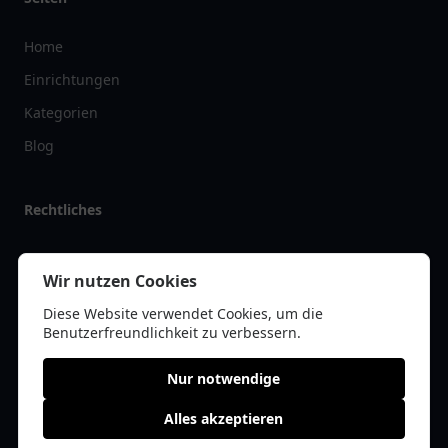
Home
Einrichtungen
Kategorien
Blog
Rechtliches
Impressum
Wir nutzen Cookies
Datenschutz
Diese Website verwendet Cookies, um die
Kontakt
Benutzerfreundlichkeit zu verbessern.
Nur notwendige
Alles akzeptieren
© 2026 vereinlist.de | Alle Rechte vorbehalten | * =
Affiliate-Links /