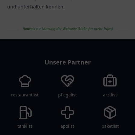
und unterhalten können.
Hinweis zur Nutzung der Webseite (klicke für mehr Infos)
vereinlist
Unsere Partner
restaurantlist
pflegelist
arztlist
tanklist
apolist
paketlist