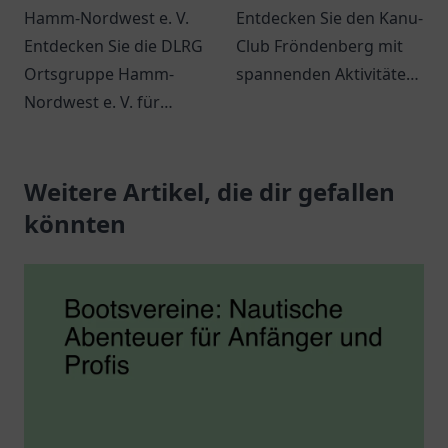
Hamm-Nordwest e. V.
Entdecken Sie den Kanu-
Entdecken Sie die DLRG
Club Fröndenberg mit
Ortsgruppe Hamm-
spannenden Aktivitäten
Nordwest e. V. für
für
Schwimmausbildung
Wassersportliebhaber
und
und erleben Sie
Wassersportaktivitäten.
Weitere Artikel, die dir gefallen
Abenteuer in der Natur.
Informationen zu
könnten
Kursen und
Veranstaltungen.