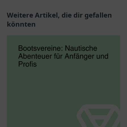
e.V. in Rosenheim. Ein
Erlebnisse für die ganze
Ort für alle
Weitere Artikel, die dir gefallen
Familie.
Sportbegeisterten.
könnten