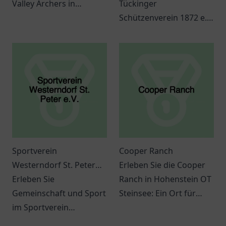
Valley Archers in
Tückinger
Schmalkalden und
Schützenverein 1872 e.V.
lassen Sie sich von
in Hagen und erleben
Bogenschießen
Sie Gemeinschaft,
begeistern.
Tradition und
spannende
Veranstaltungen.
Sportverein
Cooper Ranch
Westerndorf St. Peter
Erleben Sie die Cooper
e.V.
Erleben Sie
Ranch in Hohenstein OT
Gemeinschaft und Sport
Steinsee: Ein Ort für
im Sportverein
Natur, Abenteuer und
Westerndorf St. Peter
unvergessliche