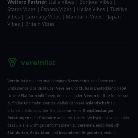
Weitere Partner:
Italia Vibes
|
Bonjour Vibes
|
States Vibes
|
Espana Vibes
|
Hellas Vibes
|
Türkiye
Vibes
|
Germany Vibes
|
Mandarin Vibes
|
Japan
Vibes
|
Britain Vibes
vereinlist
Vereinlist.de
ist ein unabhängiges
Verzeichnis
, das Ihnen eine
umfassende Übersicht über
Vereine
und
Clubs
in Deutschland bietet.
Unsere Plattform hilft Ihnen, den passenden
Verein
für Ihre Interessen
zu finden und mehr über die Vielfalt der
Vereinslandschaft
zu
erfahren. Bitte beachten Sie, dass wir keine
Dienstleistungen
,
Beratungen
oder
Produkte
anbieten. Unsere Webseite ist so gestaltet,
dass Sie alle wichtigen Informationen zu
Vereinen
, einschließlich
Standorten
,
Aktivitäten
und
besonderen Angeboten
, einfach