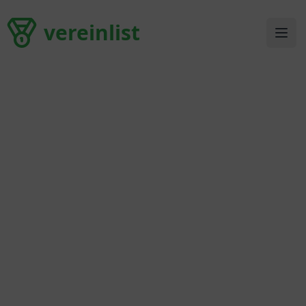
vereinlist
vereinlist
Ope