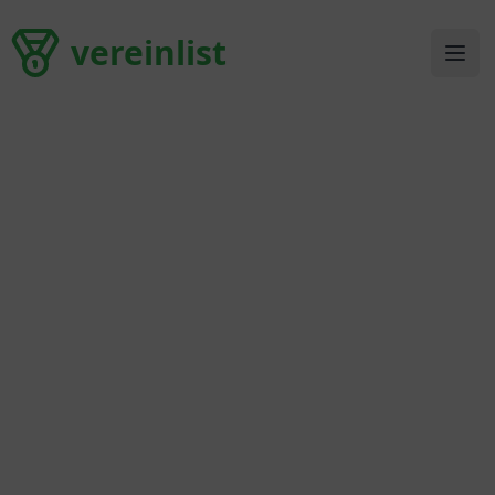
vereinlist
vereinlist
Ope