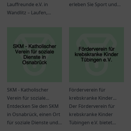
Lauffreunde e.V. in
erleben Sie Sport und
Wandlitz – Laufen,
Gemeinschaft in Köln.
Gemeinschaft und
Ideal für Familien und
Fitness für alle! Melde
Fußballfans.
dich jetzt an.
SKM - Katholischer
Förderverein für
Verein für soziale
krebskranke Kinder
Dienste in Osnabrück
Entdecken Sie den SKM
Tübingen e.V.
Der Förderverein für
in Osnabrück, einen Ort
krebskranke Kinder
für soziale Dienste und
Tübingen e.V. bietet
Unterstützung für alle.
wertvolle Hilfe und