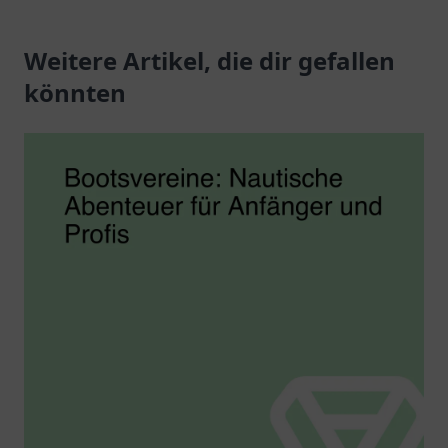
Ihr Helfer in schwierigen
Unterstützung für
Lebenslagen.
Weitere Artikel, die dir gefallen
betroffene Familien und
Kinder.
könnten