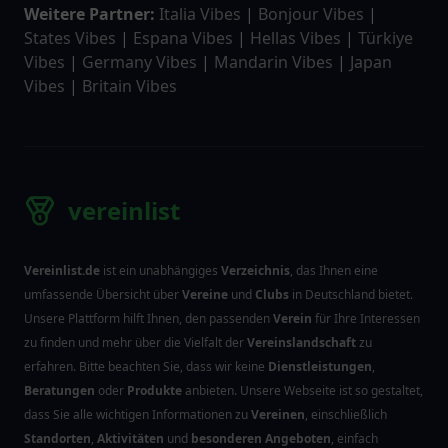
Weitere Partner:
Italia Vibes
|
Bonjour Vibes
|
States Vibes
|
Espana Vibes
|
Hellas Vibes
|
Türkiye
Vibes
|
Germany Vibes
|
Mandarin Vibes
|
Japan
Vibes
|
Britain Vibes
vereinlist
Vereinlist.de
ist ein unabhängiges
Verzeichnis
, das Ihnen eine
umfassende Übersicht über
Vereine
und
Clubs
in Deutschland bietet.
Unsere Plattform hilft Ihnen, den passenden
Verein
für Ihre Interessen
zu finden und mehr über die Vielfalt der
Vereinslandschaft
zu
erfahren. Bitte beachten Sie, dass wir keine
Dienstleistungen
,
Beratungen
oder
Produkte
anbieten. Unsere Webseite ist so gestaltet,
dass Sie alle wichtigen Informationen zu
Vereinen
, einschließlich
Standorten
,
Aktivitäten
und
besonderen Angeboten
, einfach