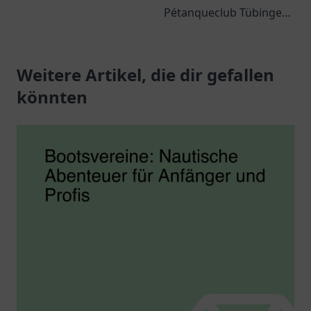
Kampfsport und
Pétanqueclub Tübingen
Gemeinschaft.
e. V., der eine
freundliche Atmosphäre
Weitere Artikel, die dir gefallen
für alle Boule-
Enthusiasten bietet.
könnten