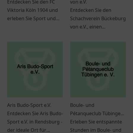
Entdecken Sie den FC
von e.V.
Viktoria Köln 1904 und
Entdecken Sie den
erleben Sie Sport und
Schachverein Bückeburg
Gemeinschaft in Köln.
von e.V., einen
Ideal für Familien und
ansprechenden Ort für
Fußballfans.
Schachbegeisterte aller
Altersgruppen.
Aris Budo-Sport e.V.
Boule- und
Entdecken Sie Aris Budo-
Pétanqueclub Tübingen
Sport e.V. in Rendsburg -
e. V.
Erleben Sie entspannte
der ideale Ort für
Stunden im Boule- und