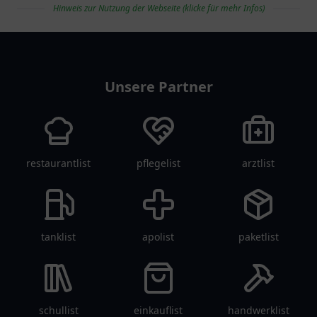
Hinweis zur Nutzung der Webseite (klicke für mehr Infos)
vereinlist
Unsere Partner
restaurantlist
pflegelist
arztlist
tanklist
apolist
paketlist
schullist
einkauflist
handwerklist