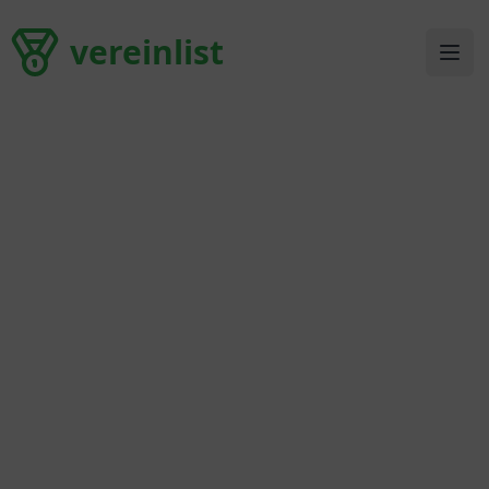
vereinlist
vereinlist
Ope