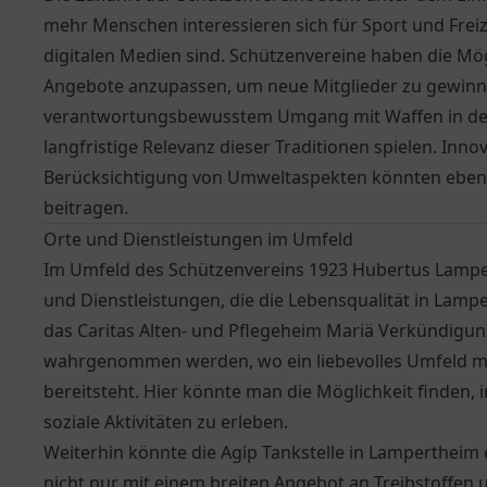
mehr Menschen interessieren sich für Sport und Freiz
digitalen Medien sind. Schützenvereine haben die Mög
Angebote anzupassen, um neue Mitglieder zu gewinn
verantwortungsbewusstem Umgang mit Waffen in der G
langfristige Relevanz dieser Traditionen spielen. Inn
Berücksichtigung von Umweltaspekten könnten ebenfal
beitragen.
Orte und Dienstleistungen im Umfeld
Im Umfeld des Schützenvereins 1923 Hubertus Lampert
und Dienstleistungen, die die Lebensqualität in Lamp
das
Caritas Alten- und Pflegeheim Mariä Verkündigu
wahrgenommen werden, wo ein liebevolles Umfeld m
bereitsteht. Hier könnte man die Möglichkeit finden, 
soziale Aktivitäten zu erleben.
Weiterhin könnte die
Agip Tankstelle
in Lampertheim e
nicht nur mit einem breiten Angebot an Treibstoffen 