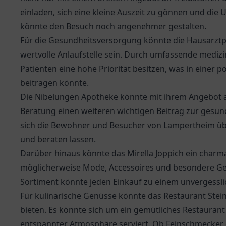
einladen, sich eine kleine Auszeit zu gönnen und die
könnte den Besuch noch angenehmer gestalten.
Für die Gesundheitsversorgung könnte die
Hausarztpr
wertvolle Anlaufstelle sein. Durch umfassende mediz
Patienten eine hohe Priorität besitzen, was in einer
beitragen könnte.
Die
Nibelungen Apotheke
könnte mit ihrem Angebot 
Beratung einen weiteren wichtigen Beitrag zur gesundh
sich die Bewohner und Besucher von Lampertheim übe
und beraten lassen.
Darüber hinaus könnte das Mirella Joppich ein charm
möglicherweise Mode, Accessoires und besondere Ges
Sortiment könnte jeden Einkauf zu einem unvergessli
Für kulinarische Genüsse könnte das
Restaurant Ste
bieten. Es könnte sich um ein gemütliches Restaurant
entspannter Atmosphäre serviert. Ob Feinschmecker od