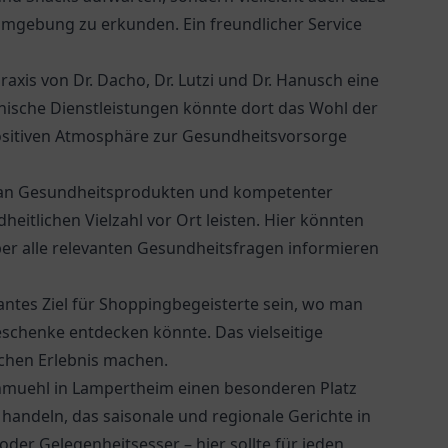
 Umgebung zu erkunden. Ein freundlicher Service
axis von Dr. Dacho, Dr. Lutzi und Dr. Hanusch
eine
inische Dienstleistungen könnte dort das Wohl der
 positiven Atmosphäre zur Gesundheitsvorsorge
an Gesundheitsprodukten und kompetenter
eitlichen Vielzahl vor Ort leisten. Hier könnten
r alle relevanten Gesundheitsfragen informieren
antes Ziel für Shoppingbegeisterte sein, wo man
chenke entdecken könnte. Das vielseitige
chen Erlebnis machen.
inmuehl
in Lampertheim einen besonderen Platz
 handeln, das saisonale und regionale Gerichte in
er Gelegenheitsesser – hier sollte für jeden