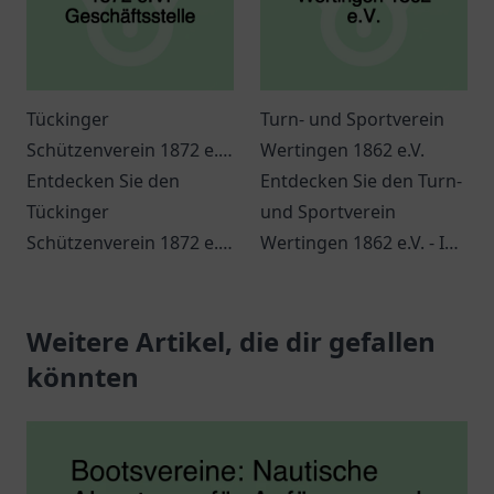
Tückinger
Turn- und Sportverein
Schützenverein 1872 e.V.
Wertingen 1862 e.V.
Geschäftsstelle
Entdecken Sie den
Entdecken Sie den Turn-
Tückinger
und Sportverein
Schützenverein 1872 e.V.
Wertingen 1862 e.V. - Ihr
in Hagen und erleben
Ort für Gemeinschaft
Sie Gemeinschaft,
und Sport in Wertingen.
Tradition und
Weitere Artikel, die dir gefallen
Vielfalt für alle
spannende
Altersgruppen.
könnten
Veranstaltungen.