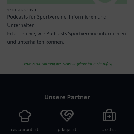
17.01.2026 18:20
Podcasts für Sportvereine: Informieren und
Unterhalten
Erfahren Sie, wie Podcasts Sportvereine informieren
und unterhalten können.
Hinweis zur Nutzung der Webseite (klicke für mehr Infos)
vereinlist
Unsere Partner
restaurantlist
pflegelist
arztlist