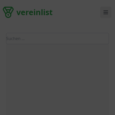
vereinlist
vereinlist
Ope