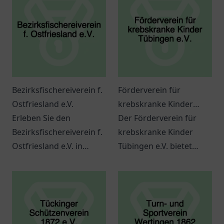
Bezirksfischereiverein f.
Förderverein für
Ostfriesland e.V.
krebskranke Kinder
Erleben Sie den
Tübingen e.V.
Der Förderverein für
Bezirksfischereiverein f.
krebskranke Kinder
Ostfriesland e.V. in
Tübingen e.V. bietet
Norden – ein idealer Ort
wertvolle Hilfe und
für Angelfreunde und
Unterstützung für
Naturlieben.
betroffene Familien und
Kinder.