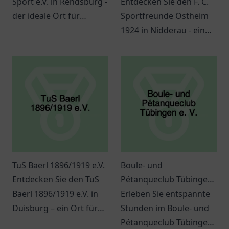
Sport e.V. in Rendsburg -
Entdecken Sie den F. C.
der ideale Ort für
Sportfreunde Ostheim
Kampfsport und
1924 in Nidderau - ein
Gemeinschaft.
Ort für Sport,
Gemeinschaft und
innovative
Veranstaltungen.
TuS Baerl 1896/1919 e.V.
Boule- und
Entdecken Sie den TuS
Pétanqueclub Tübingen
Baerl 1896/1919 e.V. in
e. V.
Erleben Sie entspannte
Duisburg – ein Ort für
Stunden im Boule- und
Sport, Gemeinschaft
Pétanqueclub Tübingen