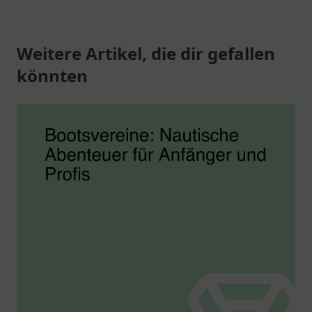
und zahlreiche
e. V., der eine
Aktivitäten für alle
freundliche Atmosphäre
Altersgruppen.
Weitere Artikel, die dir gefallen
für alle Boule-
Enthusiasten bietet.
könnten