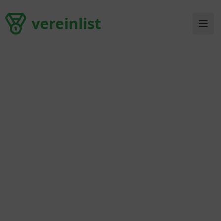
vereinlist
vereinlist
Ope