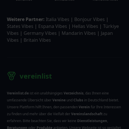
Weitere Partner:
Italia Vibes
|
Bonjour Vibes
|
States Vibes
|
Espana Vibes
|
Hellas Vibes
|
Türkiye
Vibes
|
Germany Vibes
|
Mandarin Vibes
|
Japan
Vibes
|
Britain Vibes
vereinlist
Vereinlist.de
ist ein unabhängiges
Verzeichnis
, das Ihnen eine
umfassende Übersicht über
Vereine
und
Clubs
in Deutschland bietet.
Unsere Plattform hilft Ihnen, den passenden
Verein
für Ihre Interessen
zu finden und mehr über die Vielfalt der
Vereinslandschaft
zu
erfahren. Bitte beachten Sie, dass wir keine
Dienstleistungen
,
Beratungen
oder
Produkte
anbieten. Unsere Webseite ist so gestaltet,