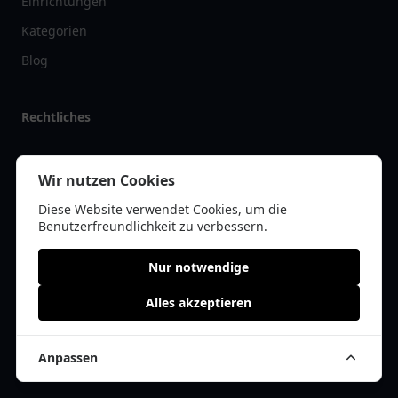
Einrichtungen
Kategorien
Blog
Rechtliches
Impressum
Wir nutzen Cookies
Datenschutz
Diese Website verwendet Cookies, um die
Kontakt
Benutzerfreundlichkeit zu verbessern.
Nur notwendige
Alles akzeptieren
© 2026 vereinlist.de | Alle Rechte vorbehalten | * =
Affiliate-Links /
Werbe-Links
Anpassen
Cookie Einwilligung anpassen