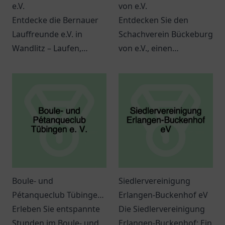
e.V.
von e.V.
Entdecke die Bernauer
Entdecken Sie den
Lauffreunde e.V. in
Schachverein Bückeburg
Wandlitz – Laufen,
von e.V., einen
Gemeinschaft und
ansprechenden Ort für
Fitness für alle! Melde
Schachbegeisterte aller
dich jetzt an.
Altersgruppen.
Boule- und
Siedlervereinigung
Pétanqueclub Tübingen
Erlangen-Buckenhof eV
e. V.
Erleben Sie entspannte
Die Siedlervereinigung
Stunden im Boule- und
Erlangen-Buckenhof: Ein