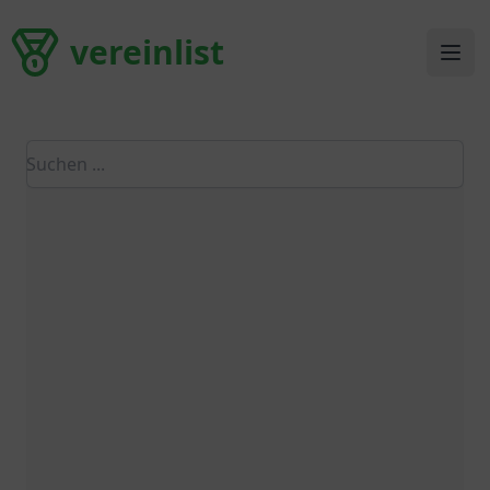
vereinlist
vereinlist
Ope