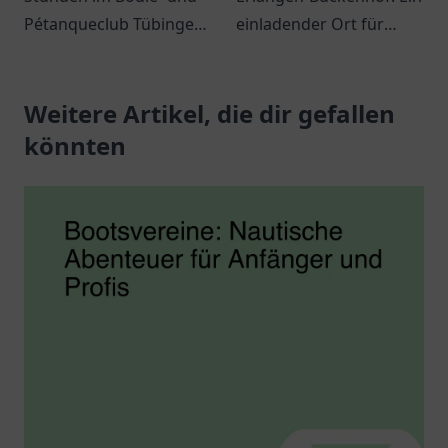
Pétanqueclub Tübingen
einladender Ort für
e. V., der eine
Gemeinschaft und
freundliche Atmosphäre
Austausch in Erlangen.
für alle Boule-
Weitere Artikel, die dir gefallen
Enthusiasten bietet.
könnten