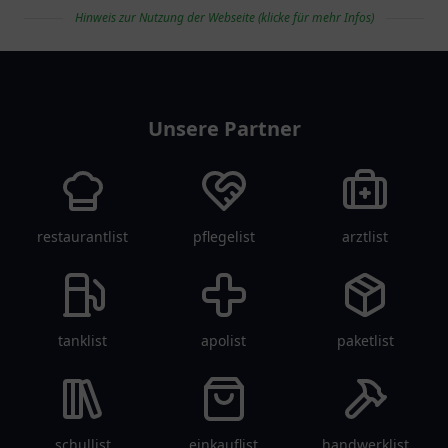
Hinweis zur Nutzung der Webseite (klicke für mehr Infos)
vereinlist
Unsere Partner
restaurantlist
pflegelist
arztlist
tanklist
apolist
paketlist
schullist
einkauflist
handwerklist