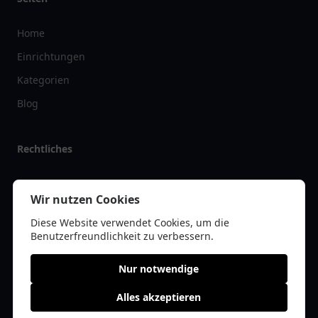
Home
Einrichtungen
Kategorien
Blog
Rechtliches
Impressum
Wir nutzen Cookies
Datenschutz
Diese Website verwendet Cookies, um die
Kontakt
Benutzerfreundlichkeit zu verbessern.
Nur notwendige
Alles akzeptieren
© 2026 vereinlist.de | Alle Rechte vorbehalten | * =
Affiliate-Links /