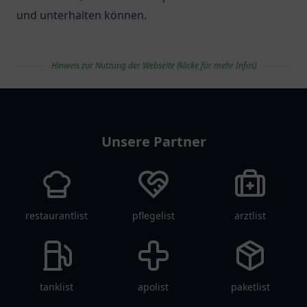
und unterhalten können.
Hinweis zur Nutzung der Webseite (klicke für mehr Infos)
vereinlist
Unsere Partner
restaurantlist
pflegelist
arztlist
tanklist
apolist
paketlist