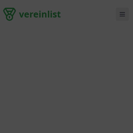
vereinlist
vereinlist
Ope