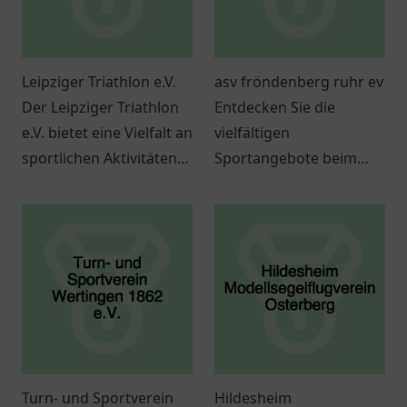
Leipziger Triathlon e.V.
asv fröndenberg ruhr ev
Der Leipziger Triathlon
Entdecken Sie die
e.V. bietet eine Vielfalt an
vielfältigen
sportlichen Aktivitäten
Sportangebote beim
und eine lebendige
ASV Fröndenberg Ruhr
Gemeinschaft für
e.V. – ideal für Jung und
Sportbegeisterte.
Alt, um aktiv zu bleiben
und neue
Bekanntschaften zu
schließen.
Turn- und Sportverein
Hildesheim