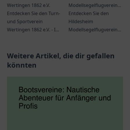
Wertingen 1862 e.V.
Modellsegelflugverein
Entdecken Sie den Turn-
Osterberg
Entdecken Sie den
und Sportverein
Hildesheim
Wertingen 1862 e.V. - Ihr
Modellsegelflugverein
Ort für Gemeinschaft
Osterberg – ein Ort
und Sport in Wertingen.
voller Leidenschaft für
Vielfalt für alle
Weitere Artikel, die dir gefallen
den Modellsegelflug in
Altersgruppen.
Hildesheim.
könnten