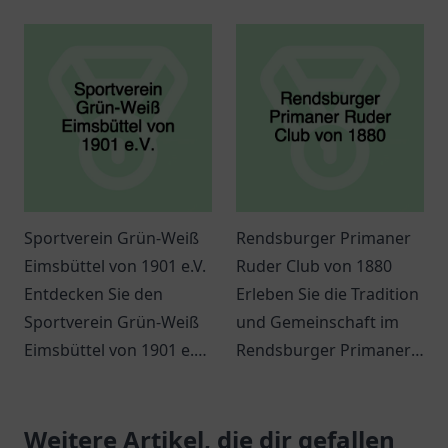
Treffpunkt für
und zahlreiche
Dartbegeisterte und
Aktivitäten für alle
Freunde des Spiels in
Altersgruppen.
Erlangen.
Sportverein Grün-Weiß
Rendsburger Primaner
Eimsbüttel von 1901 e.V.
Ruder Club von 1880
Entdecken Sie den
Erleben Sie die Tradition
Sportverein Grün-Weiß
und Gemeinschaft im
Eimsbüttel von 1901 e.V.
Rendsburger Primaner
in Hamburg - ein Ort für
Ruder Club von 1880. Ein
Sport, Gemeinschaft
Ort für
und Tradition!
Weitere Artikel, die dir gefallen
Wassersportbegeisterte