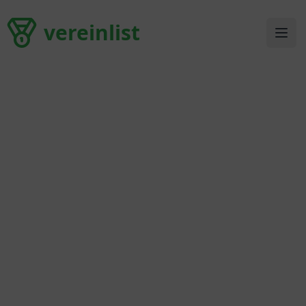
vereinlist
vereinlist
Ope