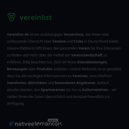
Informationsplattform ist und keine
Dienstleistungen
,
Beratungen
oder
Produkte
anbietet. Wir möchten Ihnen helfen, die
Vereinslandschaft
besser zu verstehen und die
passende
Einrichtung
für Ihre Ziele zu finden.
Unsere Datenbank wird regelmäßig aktualisiert, um
sicherzustellen, dass Sie stets auf dem neuesten
Stand sind.
Hinweis zur Nutzung der Webseite (klicke für mehr Infos)
vereinlist
Unsere Partner