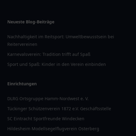
restaurantlist
pflegelist
arztlist
tanklist
apolist
paketlist
schullist
einkauflist
handwerklist
Weitere Partner:
Italia Vibes
|
Bonjour Vibes
|
States Vibes
|
Espana Vibes
|
Hellas Vibes
|
Türkiye
Vibes
|
Germany Vibes
|
Mandarin Vibes
|
Japan
Vibes
|
Britain Vibes