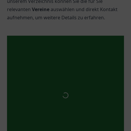
unserem Verzeichnis können Sie die für Sie
relevanten
Vereine
auswählen und direkt Kontakt
aufnehmen, um weitere Details zu erfahren.
Top 5 Vereine in
Düsseldorf
1.
Düsseldorfer Sportverein 04 Lierenfeld e.V.
Entdecken Sie den Düsseldorfer Sportverein 04
Lierenfeld e.V. – Eine lebendige Gemeinschaft für
Sportbegeisterte in Düsseldorf.
2.
Tennisclub Mannesmann e.V.
Entdecken Sie den Tennisclub Mannesmann e.V. in
Düsseldorf – ein Ort für Sport und Gemeinschaft.
3.
Speed Lions Düsseldorf e.V.
Entdecken Sie die vielfältigen Freizeitangebote bei
Speed Lions Düsseldorf e.V. und erleben Sie
sportliche Aktivitäten in einer einladenden
Atmosphäre.
4.
Hobbyliga-West Düsseldorf
Entdecken Sie die Hobbyliga-West Düsseldorf: Ein