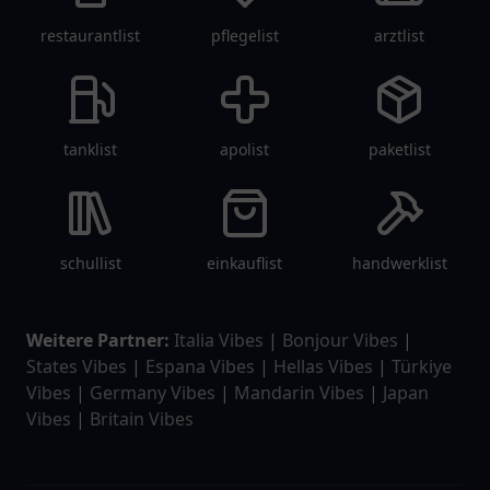
Triathlonvereine
,
Motorsportclubs
und
Klettervereine
. Egal, welche Interessen Sie
verfolgen – unser Verzeichnis hilft Ihnen, die
perfekte Einrichtung zu finden.
Zusätzlich bietet unser Verzeichnis Informationen zu
spezialisierten Organisationen wie
Tierschutzvereinen
,
Fördervereinen
,
Pfadfindergruppen
und
Umweltorganisationen
.
Diese Einrichtungen richten sich an Menschen, die
sich sozial oder ökologisch engagieren möchten.
Unsere
Profile
enthalten Details zu
Mitgliedschaftsoptionen
,
Aktivitäten
und
besonderen Programmen
, sodass Sie sich ein
genaues Bild von den jeweiligen Angeboten machen
können.
Bitte beachten Sie, dass
Vereinlist.de
eine neutrale