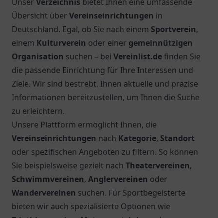
am Main und entdecken Sie vielfältige
Veranstaltungen und Aktivitäten für die
Gemeinschaft.
4.
SKG Frankfurt Wassersportabteilung
Entdecken Sie die SKG Frankfurt
Wassersportabteilung und erleben Sie vielfältige
Wassersportaktivitäten in Frankfurt am Main.
5.
Eritreische Familien & Kultur treff Verein
Frankfurt/M e.V.
Erleben Sie die eritreische Kultur im Eritreischen
Familien & Kultur treff Verein Frankfurt am Main.
Ein Ort für alle, die Gemeinschaft und Tradition
suchen.
Top 5 Vereine in
Duisburg
1.
SV OG Duisburg Wanheim
Entdecken Sie den SV OG Duisburg Wanheim – ein
Ort der Gemeinschaft und des Sports im Herzen
von Duisburg. Aktiv mitmachen und neue
Freundschaften schließen!
2.
Bürgerschützenverein Duisburg-Wedau 1925 e.V.