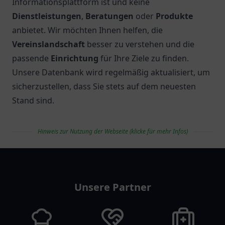
Unser
Verzeichnis
bietet Ihnen eine umfassende
Übersicht über
Vereinseinrichtungen
in
Deutschland. Egal, ob Sie nach einem
Sportverein
,
einem
Kulturverein
oder einer
gemeinnützigen
Organisation
suchen – bei
Vereinlist.de
finden Sie
die passende Einrichtung für Ihre Interessen und
Ziele. Wir sind bestrebt, Ihnen aktuelle und präzise
Informationen bereitzustellen, um Ihnen die Suche
zu erleichtern.
Unsere Plattform ermöglicht Ihnen, die
Vereinseinrichtungen
nach
Kategorie
,
Standort
oder spezifischen Angeboten zu filtern. So können
Sie beispielsweise gezielt nach
Theatervereinen
,
Schwimmvereinen
,
Anglervereinen
oder
Wandervereinen
suchen. Für Sportbegeisterte
bieten wir auch spezialisierte Optionen wie