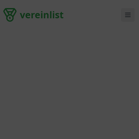
vereinlist
vereinlist
Ope