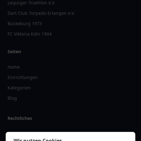
vereinlist
Vereinlist.de
ist ein unabhängiges
Verzeichnis
, das Ihnen eine
umfassende Übersicht über
Vereine
und
Clubs
in Deutschland bietet.
Unsere Plattform hilft Ihnen, den passenden
Verein
für Ihre Interessen
zu finden und mehr über die Vielfalt der
Vereinslandschaft
zu
erfahren. Bitte beachten Sie, dass wir keine
Dienstleistungen
,
Beratungen
oder
Produkte
anbieten. Unsere Webseite ist so gestaltet,
dass Sie alle wichtigen Informationen zu
Vereinen
, einschließlich
Standorten
,
Aktivitäten
und
besonderen Angeboten
, einfach
abrufen können. Von
Sportvereinen
bis hin zu
Kulturvereinen
– wir
stellen Ihnen die Daten übersichtlich und benutzerfreundlich zur
Verfügung.
Wir nutzen Cookies