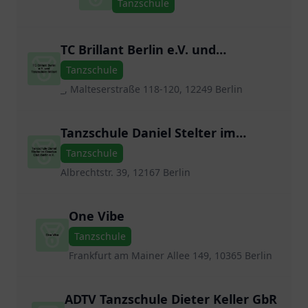
Tanzschule
TC Brillant Berlin e.V. und
Tanzschule Brillant
Tanzschule
_, Malteserstraße 118-120, 12249 Berlin
Tanzschule Daniel Stelter im
Creative Club Berlin e.V.
Tanzschule
Albrechtstr. 39, 12167 Berlin
One Vibe
Tanzschule
Frankfurt am Mainer Allee 149, 10365 Berlin
ADTV Tanzschule Dieter Keller GbR