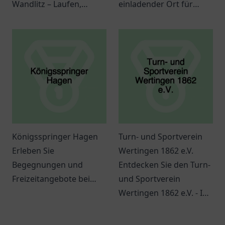
Wandlitz – Laufen,
einladender Ort für
Gemeinschaft und
Gemeinschaft und
Fitness für alle! Melde
Austausch in Erlangen.
dich jetzt an.
Königsspringer Hagen
Turn- und Sportverein
Erleben Sie
Wertingen 1862 e.V.
Begegnungen und
Entdecken Sie den Turn-
Freizeitangebote bei
und Sportverein
Königsspringer Hagen
Wertingen 1862 e.V. - Ihr
in der Pelmkestraße 14 -
Ort für Gemeinschaft
ein Ort für Jung und Alt
und Sport in Wertingen.