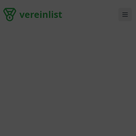
vereinlist
vereinlist
Ope