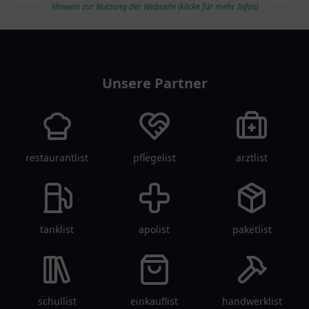
Hinweis zur Nutzung der Webseite (klicke für mehr Infos)
voller Möglichkeiten!
Vielfalt für alle
Altersgruppen.
vereinlist
Unsere Partner
restaurantlist
pflegelist
arztlist
tanklist
apolist
paketlist
schullist
einkauflist
handwerklist