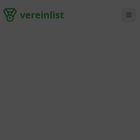
vereinlist
vereinlist
Ope