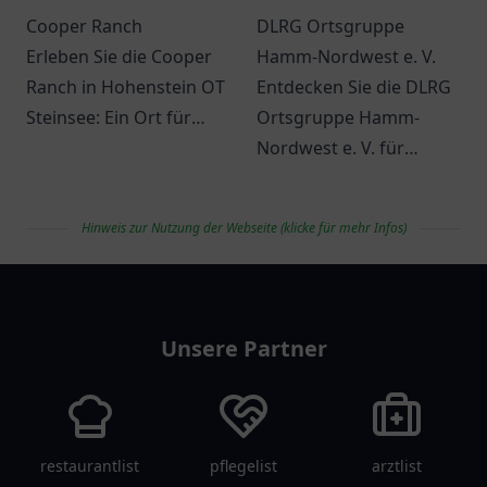
Cooper Ranch
DLRG Ortsgruppe
Erleben Sie die Cooper
Hamm-Nordwest e. V.
Ranch in Hohenstein OT
Entdecken Sie die DLRG
Steinsee: Ein Ort für
Ortsgruppe Hamm-
Natur, Abenteuer und
Nordwest e. V. für
unvergessliche
Schwimmausbildung
Erlebnisse für die ganze
und
Hinweis zur Nutzung der Webseite (klicke für mehr Infos)
Familie.
Wassersportaktivitäten.
Informationen zu
vereinlist
Kursen und
Veranstaltungen.
Unsere Partner
restaurantlist
pflegelist
arztlist