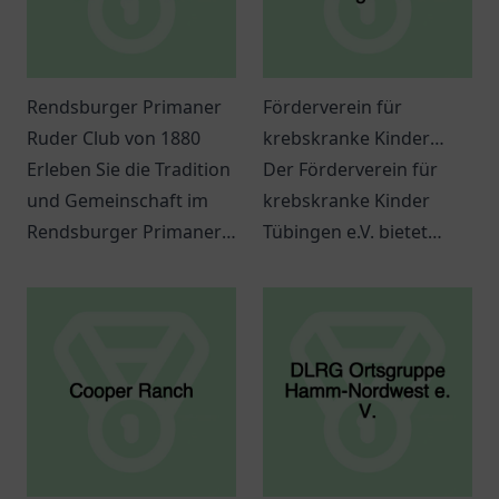
Rendsburger Primaner
Förderverein für
Ruder Club von 1880
krebskranke Kinder
Erleben Sie die Tradition
Tübingen e.V.
Der Förderverein für
und Gemeinschaft im
krebskranke Kinder
Rendsburger Primaner
Tübingen e.V. bietet
Ruder Club von 1880. Ein
wertvolle Hilfe und
Ort für
Unterstützung für
Wassersportbegeisterte
betroffene Familien und
in Rendsburg.
Kinder.