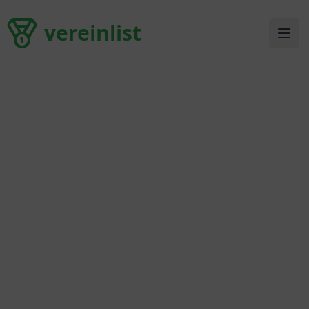
vereinlist
vereinlist
Ope