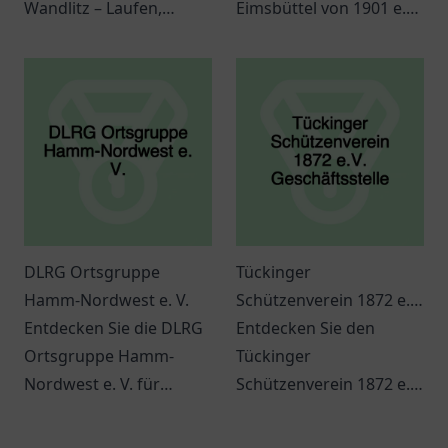
Wandlitz – Laufen,
Eimsbüttel von 1901 e.V.
Gemeinschaft und
in Hamburg - ein Ort für
Fitness für alle! Melde
Sport, Gemeinschaft
dich jetzt an.
und Tradition!
DLRG Ortsgruppe
Tückinger
Hamm-Nordwest e. V.
Schützenverein 1872 e.V.
Entdecken Sie die DLRG
Geschäftsstelle
Entdecken Sie den
Ortsgruppe Hamm-
Tückinger
Nordwest e. V. für
Schützenverein 1872 e.V.
Schwimmausbildung
in Hagen und erleben
und
Sie Gemeinschaft,