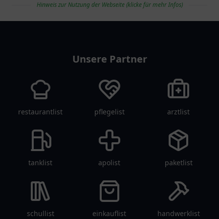
Hinweis zur Nutzung der Webseite (klicke für mehr Infos)
Wassersportaktivitäten.
Tradition und
Informationen zu
spannende
vereinlist
Kursen und
Veranstaltungen.
Veranstaltungen.
Unsere Partner
restaurantlist
pflegelist
arztlist
tanklist
apolist
paketlist
schullist
einkauflist
handwerklist