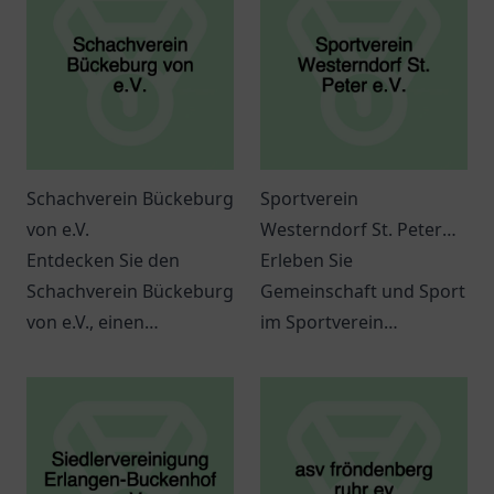
Schachverein Bückeburg
Sportverein
von e.V.
Westerndorf St. Peter
Entdecken Sie den
e.V.
Erleben Sie
Schachverein Bückeburg
Gemeinschaft und Sport
von e.V., einen
im Sportverein
ansprechenden Ort für
Westerndorf St. Peter
Schachbegeisterte aller
e.V. in Rosenheim. Ein
Altersgruppen.
Ort für alle
Sportbegeisterten.