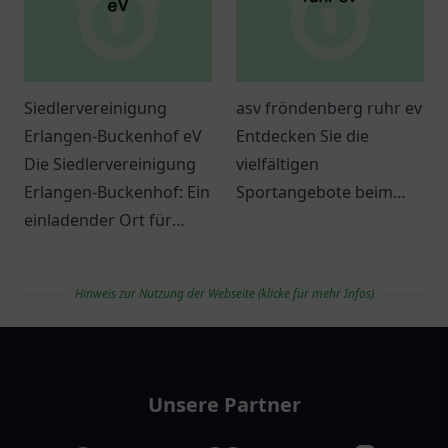
Siedlervereinigung
asv fröndenberg ruhr ev
Erlangen-Buckenhof eV
Entdecken Sie die
Die Siedlervereinigung
vielfältigen
Erlangen-Buckenhof: Ein
Sportangebote beim
einladender Ort für
ASV Fröndenberg Ruhr
Gemeinschaft und
e.V. – ideal für Jung und
Austausch in Erlangen.
Alt, um aktiv zu bleiben
Hinweis zur Nutzung der Webseite (klicke für mehr Infos)
und neue
Bekanntschaften zu
vereinlist
schließen.
Unsere Partner