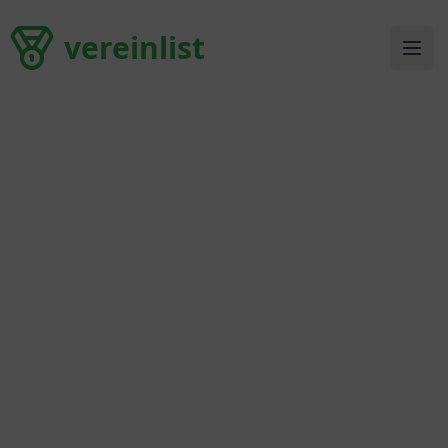
vereinlist
vereinlist
Ope