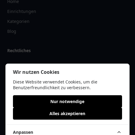
Home
Einrichtungen
Kategorien
Blog
Rechtliches
Impressum
Wir nutzen Cookies
Datenschutz
Diese Website verwendet Cookies, um die
Kontakt
Benutzerfreundlichkeit zu verbessern.
Nur notwendige
Alles akzeptieren
© 2026 vereinlist.de | Alle Rechte vorbehalten | * =
Affiliate-Links /
Werbe-Links
Anpassen
Cookie Einwilligung anpassen