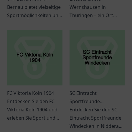
Bernau bietet vielseitige
Wernshausen in
Sportmöglichkeiten und
Thüringen – ein Ort
regelmäßige
voller Kultur, Aktivitäten
Veranstaltungen für
und herzlicher
Groß und Klein.
Gemeinschaft. Erleben
Sie die charmante
Atmosphäre selbst!
FC Viktoria Köln 1904
SC Eintracht
Entdecken Sie den FC
Sportfreunde
Viktoria Köln 1904 und
Windecken
Entdecken Sie den SC
erleben Sie Sport und
Eintracht Sportfreunde
Gemeinschaft in Köln.
Windecken in Nidderau,