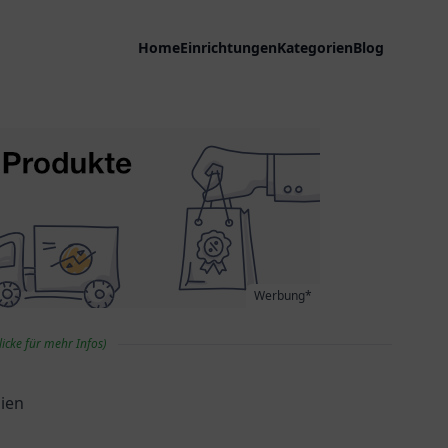
Home
Einrichtungen
Kategorien
Blog
Werbung*
licke für mehr Infos)
gien