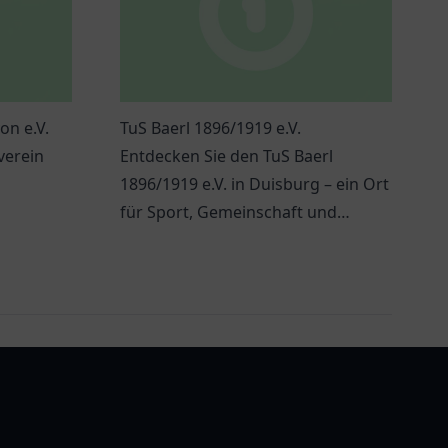
on e.V.
TuS Baerl 1896/1919 e.V.
verein
Entdecken Sie den TuS Baerl
1896/1919 e.V. in Duisburg – ein Ort
für Sport, Gemeinschaft und
zahlreiche Aktivitäten für alle
Altersgruppen.