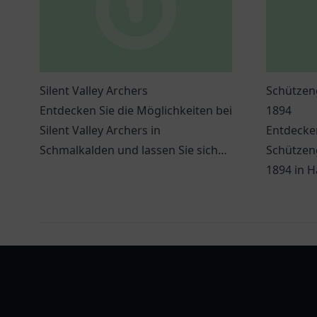
Silent Valley Archers
Schützen
Entdecken Sie die Möglichkeiten bei
1894
Silent Valley Archers in
Entdecken
Schmalkalden und lassen Sie sich
Schützen
von Bogenschießen begeistern.
1894 in H
Tradition
spannende
vereinlist