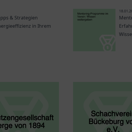
18.01.2
ipps & Strategien
Mento
nergieeffizienz in Ihrem
Erfah
Wisse