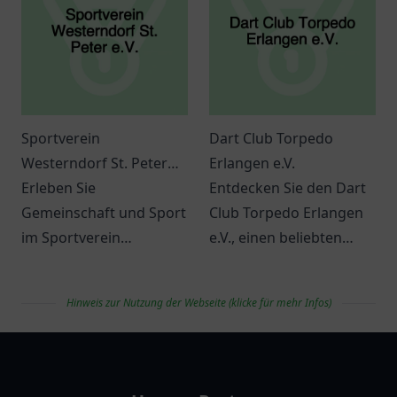
Sportverein
Dart Club Torpedo
Westerndorf St. Peter
Erlangen e.V.
e.V.
Erleben Sie
Entdecken Sie den Dart
Gemeinschaft und Sport
Club Torpedo Erlangen
im Sportverein
e.V., einen beliebten
Westerndorf St. Peter
Treffpunkt für
e.V. in Rosenheim. Ein
Dartbegeisterte und
Hinweis zur Nutzung der Webseite (klicke für mehr Infos)
Ort für alle
Freunde des Spiels in
Sportbegeisterten.
Erlangen.
vereinlist