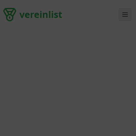
vereinlist
vereinlist
Ope