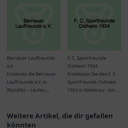
begeistern.
Bernauer Lauffreunde
F. C. Sportfreunde
e.V.
Ostheim 1924
Entdecke die Bernauer
Entdecken Sie den F. C.
Lauffreunde e.V. in
Sportfreunde Ostheim
Wandlitz – Laufen,
1924 in Nidderau - ein
Gemeinschaft und
Ort für Sport,
Fitness für alle! Melde
Gemeinschaft und
dich jetzt an.
Weitere Artikel, die dir gefallen
innovative
Veranstaltungen.
könnten