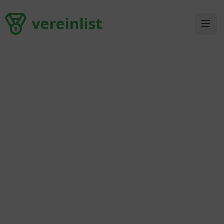
vereinlist
vereinlist
Ope