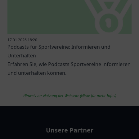
17.01.2026 18:20
Podcasts für Sportvereine: Informieren und
Unterhalten
Erfahren Sie, wie Podcasts Sportvereine informieren
und unterhalten können.
Hinweis zur Nutzung der Webseite (klicke für mehr Infos)
vereinlist
Unsere Partner