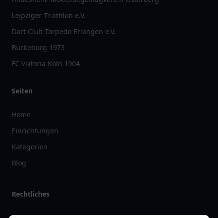
Vibes
|
Britain Vibes
vereinlist
Vereinlist.de
ist ein unabhängiges
Verzeichnis
, das Ihnen eine
umfassende Übersicht über
Vereine
und
Clubs
in Deutschland bietet.
Unsere Plattform hilft Ihnen, den passenden
Verein
für Ihre Interessen
zu finden und mehr über die Vielfalt der
Vereinslandschaft
zu
erfahren. Bitte beachten Sie, dass wir keine
Dienstleistungen
,
Beratungen
oder
Produkte
anbieten. Unsere Webseite ist so gestaltet,
dass Sie alle wichtigen Informationen zu
Vereinen
, einschließlich
Standorten
,
Aktivitäten
und
besonderen Angeboten
, einfach
abrufen können. Von
Sportvereinen
bis hin zu
Kulturvereinen
– wir
stellen Ihnen die Daten übersichtlich und benutzerfreundlich zur
Verfügung.