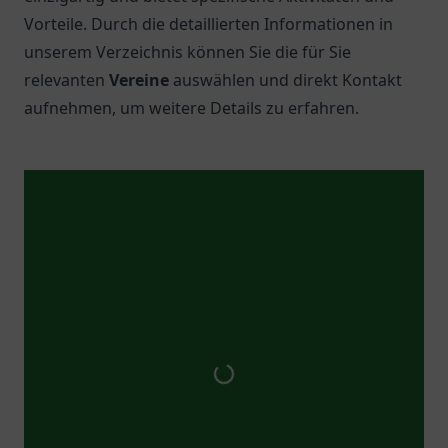
Vorteile. Durch die detaillierten Informationen in
unserem Verzeichnis können Sie die für Sie
relevanten
Vereine
auswählen und direkt Kontakt
aufnehmen, um weitere Details zu erfahren.
Top 5 Vereine in
Frankfurt am Main
1.
Türkgücü Frankfurt
Entdecken Sie Türkgücü Frankfurt mit vielseitigen
Aktivitäten und Veranstaltungen für die ganze
Familie in einer einladenden Atmosphäre.
2.
Stiftung Fußball & Kultur EURO 2024 gGmbH
Erleben Sie Fußball und Kultur in Frankfurt am
Main mit der Stiftung Fußball & Kultur EURO 2024
gGmbH. Join uns für spannende Events!
3.
Volkshaus Verein e.V.
Besuchen Sie das Volkshaus Verein e.V. in Frankfurt
am Main und entdecken Sie vielfältige