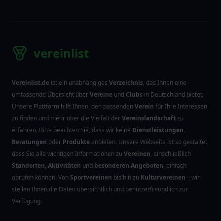
genaues Bild von den jeweiligen Angeboten machen
können.
Bitte beachten Sie, dass
Vereinlist.de
eine neutrale
Informationsplattform ist und keine
Dienstleistungen
,
Beratungen
oder
Produkte
anbietet. Wir möchten Ihnen helfen, die
Vereinslandschaft
besser zu verstehen und die
passende
Einrichtung
für Ihre Ziele zu finden.
Unsere Datenbank wird regelmäßig aktualisiert, um
sicherzustellen, dass Sie stets auf dem neuesten
Stand sind.
Hinweis zur Nutzung der Webseite (klicke für mehr Infos)
vereinlist