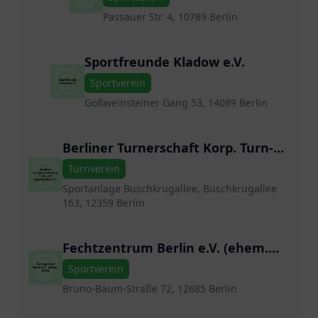
Passauer Str. 4, 10789 Berlin
Sportfreunde Kladow e.V.
Sportverein
Gößweinsteiner Gang 53, 14089 Berlin
Berliner Turnerschaft Korp. Turn-
und Sportverein e.V.
Turnverein
Sportanlage Buschkrugallee, Buschkrugallee
163, 12359 Berlin
Fechtzentrum Berlin e.V. (ehem.
PSV)
Sportverein
Bruno-Baum-Straße 72, 12685 Berlin