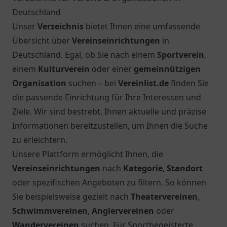
in Hannover und entdecken Sie eine lebendige
Sportgemeinschaft mit vielfältigen Aktivitäten.
3.
Tennis Hannover 78
Erleben Sie Tennis bei Tennis Hannover 78 – der
Ort für alle Tennisbegeisterten in Hannover.
Gemeinsames Spiel und Training erwarten Sie!
4.
Sportfreunde Ricklingen von 1906 e.V.
Entdecken Sie den Sportfreunde Ricklingen von
1906 e.V. in Hannover. Ein Ort für Sport,
Gemeinschaft und aktive Freizeitgestaltung.
5.
Freizeit- u. Sportgemeinschaft Döhren v. 1985
Die Freizeit- u. Sportgemeinschaft Döhren v. 1985
in Hannover bietet ein breites Angebot für
sportbegeisterte Menschen.
Top 5 Vereine in
Köln
1.
Ksv Heimersdorf
Entdecken Sie Ksv Heimersdorf in Köln: ein Ort für