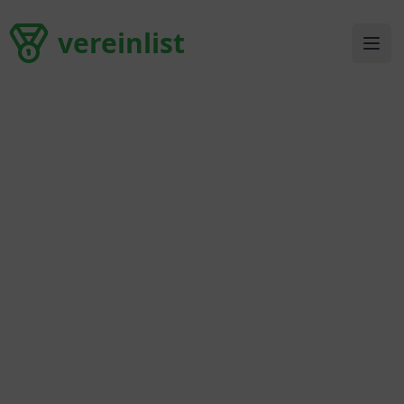
vereinlist
vereinlist
Ope