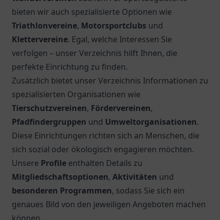
Sport, Freizeit und Gemeinschaft. Ideal für
Familien und Sportbegeisterte.
2.
Biesterfield, Cologne Cardinals Sports Club e.V.
Erleben Sie die Gemeinschaft im Cologne Cardinals
Sports Club e.V.! Sportliche Aktivitäten und eine
einladende Atmosphäre warten auf Sie in Köln.
3.
Club Bahnhof Ehrenfeld
Erlebe unvergessliche Nächte im Club Bahnhof
Ehrenfeld in Köln – ein Hotspot für Musik und
Partys für alle Nachtschwärmer.
4.
Tanzstudio Nett & Friends
Entdecken Sie das Tanzstudio Nett & Friends in
Köln, wo Tanzbegeisterte aller Altersgruppen
willkommen sind und Tanzkurse für jeden
Geschmack angeboten werden.
5.
Sportverein Sparkasse KölnBonn e. V.
Erleben Sie im Sportverein Sparkasse KölnBonn e.
V. eine vielfältige Sportgemeinschaft mit vielen
Angeboten für Jung und Alt in Köln.