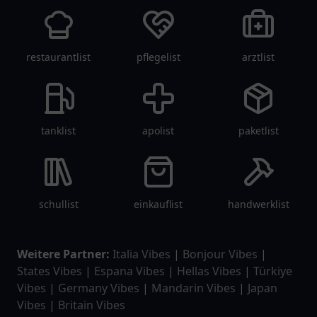
Schwimmvereinen
,
Anglervereinen
oder
Wandervereinen
suchen. Für Sportbegeisterte
bieten wir auch spezialisierte Optionen wie
Triathlonvereine
,
Motorsportclubs
und
Klettervereine
. Egal, welche Interessen Sie
verfolgen – unser Verzeichnis hilft Ihnen, die
perfekte Einrichtung zu finden.
Zusätzlich bietet unser Verzeichnis Informationen zu
spezialisierten Organisationen wie
Tierschutzvereinen
,
Fördervereinen
,
Pfadfindergruppen
und
Umweltorganisationen
.
Diese Einrichtungen richten sich an Menschen, die
sich sozial oder ökologisch engagieren möchten.
Unsere
Profile
enthalten Details zu
Mitgliedschaftsoptionen
,
Aktivitäten
und
besonderen Programmen
, sodass Sie sich ein