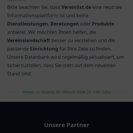
Verzeichnis für Vereine & Organisationen in
Deutschland
Unser
Verzeichnis
bietet Ihnen eine umfassende
Übersicht über
Vereinseinrichtungen
in
Deutschland. Egal, ob Sie nach einem
Sportverein
,
einem
Kulturverein
oder einer
gemeinnützigen
Organisation
suchen – bei
Vereinlist.de
finden Sie
die passende Einrichtung für Ihre Interessen und
Ziele. Wir sind bestrebt, Ihnen aktuelle und präzise
Informationen bereitzustellen, um Ihnen die Suche
zu erleichtern.
Unsere Plattform ermöglicht Ihnen, die
Vereinseinrichtungen
nach
Kategorie
,
Standort
oder spezifischen Angeboten zu filtern. So können
Sie beispielsweise gezielt nach
Theatervereinen
,