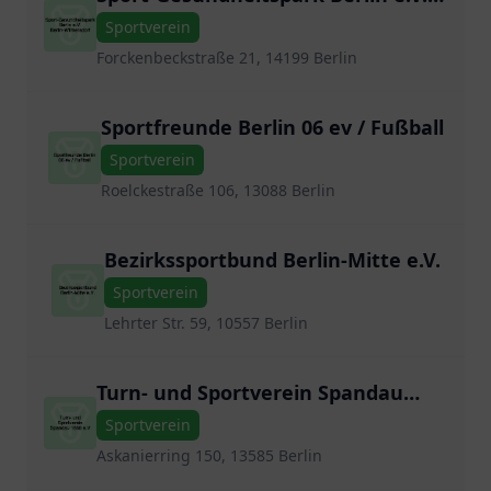
Berlin-Wilmersdorf
Sportverein
Forckenbeckstraße 21, 14199 Berlin
Sportfreunde Berlin 06 ev / Fußball
Sportverein
Roelckestraße 106, 13088 Berlin
Bezirkssportbund Berlin-Mitte e.V.
Sportverein
Lehrter Str. 59, 10557 Berlin
Turn- und Sportverein Spandau
1860 e.V
Sportverein
Askanierring 150, 13585 Berlin