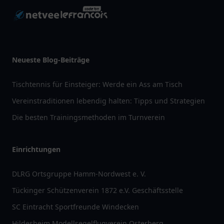
Unsere Partner
restaurantlist
pflegelist
arztlist
tanklist
apolist
paketlist
schullist
einkauflist
handwerklist
Weitere Partner:
Italia Vibes
|
Bonjour Vibes
|
States Vibes
|
Espana Vibes
|
Hellas Vibes
|
Türkiye
Vibes
|
Germany Vibes
|
Mandarin Vibes
|
Japan