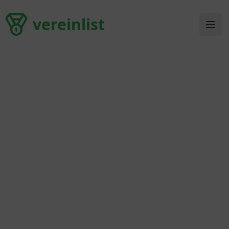
vereinlist
vereinlist
Ope