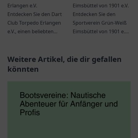
Erlangen e.V.
Eimsbüttel von 1901 e.V.
Entdecken Sie den Dart
Entdecken Sie den
Club Torpedo Erlangen
Sportverein Grün-Weiß
e.V., einen beliebten
Eimsbüttel von 1901 e.V.
Treffpunkt für
in Hamburg - ein Ort für
Dartbegeisterte und
Sport, Gemeinschaft
Freunde des Spiels in
Weitere Artikel, die dir gefallen
und Tradition!
Erlangen.
könnten