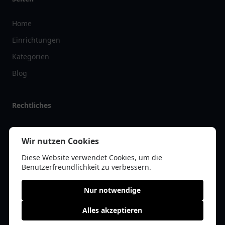
Home
Einrichtungen
Kategorien
Blog
Rechtliches
Impressum
Wir nutzen Cookies
Datenschutz
Diese Website verwendet Cookies, um die
Kontakt
Benutzerfreundlichkeit zu verbessern.
Nur notwendige
Alles akzeptieren
© 2026 vereinlist.de | Alle Rechte vorbehalten | * =
Affiliate-Links /