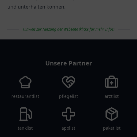
und unterhalten können.
Hinweis zur Nutzung der Webseite (klicke für mehr Infos)
vereinlist
Unsere Partner
restaurantlist
pflegelist
arztlist
tanklist
apolist
paketlist