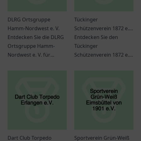
DLRG Ortsgruppe
Tückinger
Hamm-Nordwest e. V.
Schützenverein 1872 e.V.
Entdecken Sie die DLRG
Geschäftsstelle
Entdecken Sie den
Ortsgruppe Hamm-
Tückinger
Nordwest e. V. für
Schützenverein 1872 e.V.
Schwimmausbildung
in Hagen und erleben
und
Sie Gemeinschaft,
Wassersportaktivitäten.
Tradition und
Informationen zu
spannende
Kursen und
Veranstaltungen.
Veranstaltungen.
Dart Club Torpedo
Sportverein Grün-Weiß