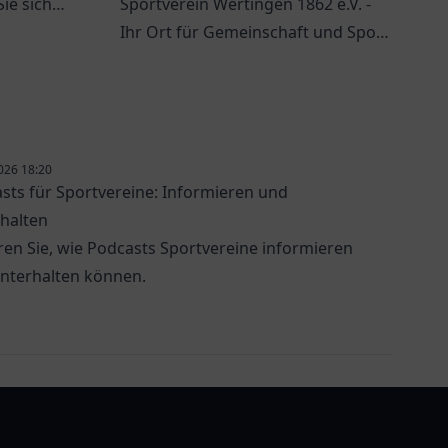
ie sich
Sportverein Wertingen 1862 e.V. -
tern.
Ihr Ort für Gemeinschaft und Sport
in Wertingen. Vielfalt für alle
Altersgruppen.
026 18:20
sts für Sportvereine: Informieren und
halten
ren Sie, wie Podcasts Sportvereine informieren
nterhalten können.