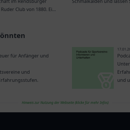
haft im Rendsburger
Schmalkalden und lassen S
Ruder Club von 1880. Ein
von Bogenschießen begeis
assersportbegeisterte in
g.
 könnten
17.01.2
euer für Anfänger und
Podca
Unter
otsvereine und
Erfah
Erfahrungsstufen.
und u
Hinweis zur Nutzung der Webseite (klicke für mehr Infos)