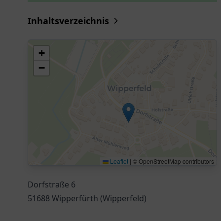
Inhaltsverzeichnis
+
−
Leaflet
|
© OpenStreetMap contributors
Dorfstraße 6
51688 Wipperfürth (Wipperfeld)