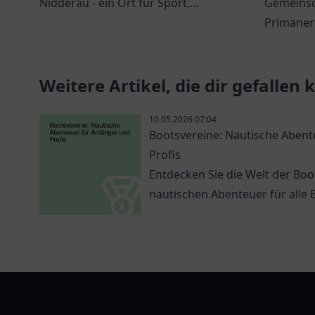
Nidderau - ein Ort für Sport,
Gemeinsc
Gemeinschaft und innovative
Primaner 
Veranstaltungen.
Ort für W
Rendsbur
Weitere Artikel, die dir gefallen
10.05.2026 07:04
Bootsvereine: Nautische Abent
Profis
Entdecken Sie die Welt der Bo
nautischen Abenteuer für alle 
vereinlist