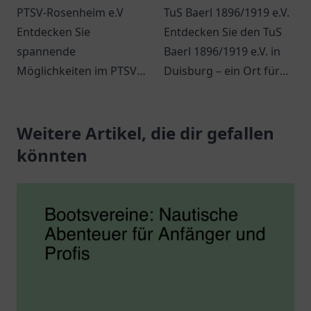
PTSV-Rosenheim e.V
TuS Baerl 1896/1919 e.V.
Entdecken Sie
Entdecken Sie den TuS
spannende
Baerl 1896/1919 e.V. in
Möglichkeiten im PTSV-
Duisburg – ein Ort für
Rosenheim e.V., wo
Sport, Gemeinschaft
Sport und Gemeinschaft
und zahlreiche
aufeinander treffen.
Weitere Artikel, die dir gefallen
Aktivitäten für alle
Altersgruppen.
könnten