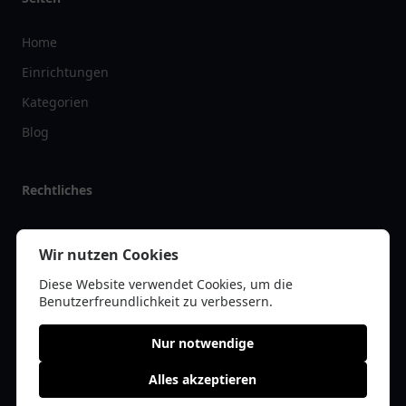
Home
Einrichtungen
Kategorien
Blog
Rechtliches
Impressum
Wir nutzen Cookies
Datenschutz
Diese Website verwendet Cookies, um die
Kontakt
Benutzerfreundlichkeit zu verbessern.
Nur notwendige
Alles akzeptieren
© 2026 vereinlist.de | Alle Rechte vorbehalten | * =
Affiliate-Links /