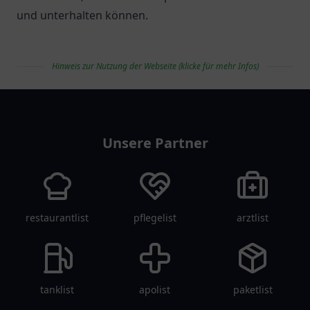
und unterhalten können.
Hinweis zur Nutzung der Webseite (klicke für mehr Infos)
vereinlist
Unsere Partner
restaurantlist
pflegelist
arztlist
tanklist
apolist
paketlist