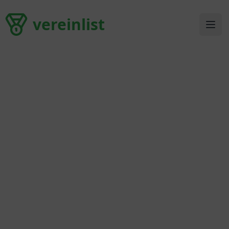
vereinlist
vereinlist
Ope