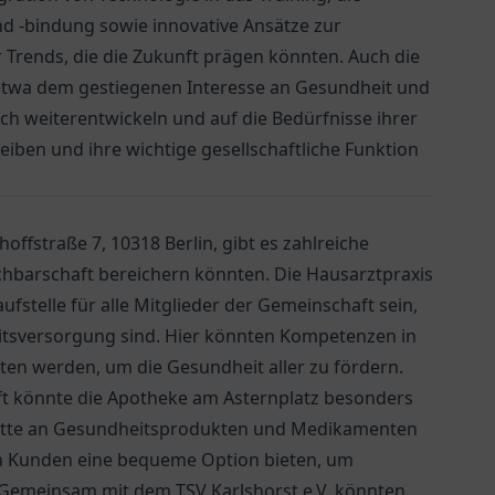
d -bindung sowie innovative Ansätze zur
 Trends, die die Zukunft prägen könnten. Auch die
etwa dem gestiegenen Interesse an Gesundheit und
sich weiterentwickeln und auf die Bedürfnisse ihrer
eiben und ihre wichtige gesellschaftliche Funktion
offstraße 7, 10318 Berlin, gibt es zahlreiche
achbarschaft bereichern könnten. Die
Hausarztpraxis
ufstelle für alle Mitglieder der Gemeinschaft sein,
itsversorgung sind. Hier könnten Kompetenzen in
 werden, um die Gesundheit aller zu fördern.
ft könnte die
Apotheke am Asternplatz
besonders
alette an Gesundheitsprodukten und Medikamenten
gen Kunden eine bequeme Option bieten, um
Gemeinsam mit dem TSV Karlshorst e.V. könnten