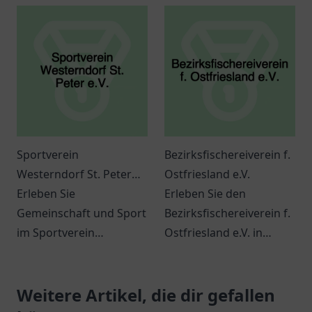
Stadtführungen in
Gemeinschaft und
Osnabrück voller
innovative
Geschichte und Kultur.
Veranstaltungen.
Sportverein
Bezirksfischereiverein f.
Westerndorf St. Peter
Ostfriesland e.V.
e.V.
Erleben Sie
Erleben Sie den
Gemeinschaft und Sport
Bezirksfischereiverein f.
im Sportverein
Ostfriesland e.V. in
Westerndorf St. Peter
Norden – ein idealer Ort
e.V. in Rosenheim. Ein
für Angelfreunde und
Ort für alle
Weitere Artikel, die dir gefallen
Naturlieben.
Sportbegeisterten.