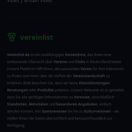
Vibes
|
Britain Vibes
vereinlist
Vereinlist.de
ist ein unabhängiges
Verzeichnis
, das Ihnen eine
umfassende Übersicht über
Vereine
und
Clubs
in Deutschland bietet.
Unsere Plattform hilft Ihnen, den passenden
Verein
für Ihre Interessen
zu finden und mehr über die Vielfalt der
Vereinslandschaft
zu
erfahren. Bitte beachten Sie, dass wir keine
Dienstleistungen
,
Beratungen
oder
Produkte
anbieten. Unsere Webseite ist so gestaltet,
dass Sie alle wichtigen Informationen zu
Vereinen
, einschließlich
Standorten
,
Aktivitäten
und
besonderen Angeboten
, einfach
abrufen können. Von
Sportvereinen
bis hin zu
Kulturvereinen
– wir
stellen Ihnen die Daten übersichtlich und benutzerfreundlich zur
Verfügung.