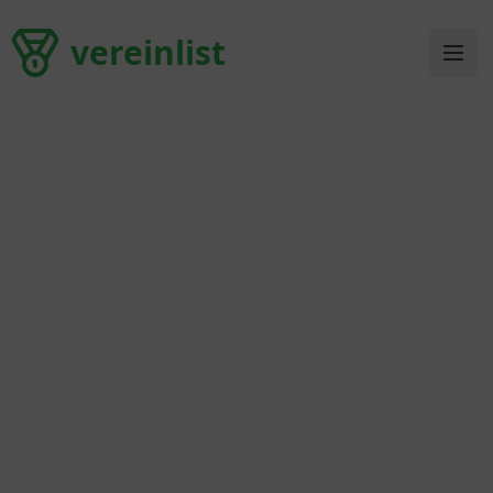
vereinlist
vereinlist
Ope