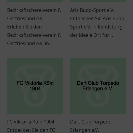
Bezirksfischereiverein f.
Aris Budo-Sport e.V.
Ostfriesland e.V.
Entdecken Sie Aris Budo-
Erleben Sie den
Sport e.V. in Rendsburg -
Bezirksfischereiverein f.
der ideale Ort für
Ostfriesland e.V. in
Kampfsport und
Norden – ein idealer Ort
Gemeinschaft.
für Angelfreunde und
Naturlieben.
FC Viktoria Köln 1904
Dart Club Torpedo
Entdecken Sie den FC
Erlangen e.V.