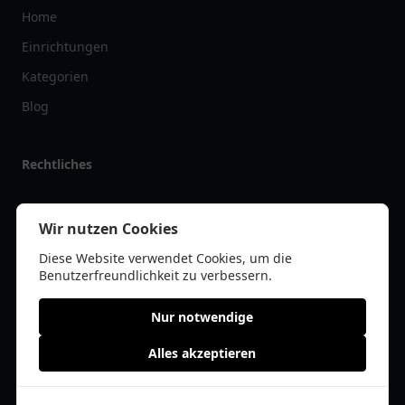
Home
Einrichtungen
Kategorien
Blog
Rechtliches
Impressum
Wir nutzen Cookies
Datenschutz
Diese Website verwendet Cookies, um die
Kontakt
Benutzerfreundlichkeit zu verbessern.
Nur notwendige
Alles akzeptieren
© 2026 vereinlist.de | Alle Rechte vorbehalten | * =
Affiliate-Links /
Werbe-Links