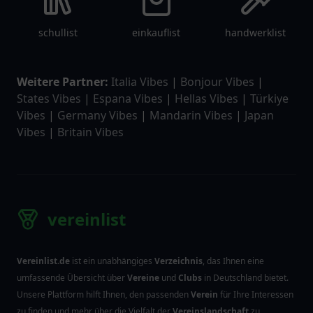
schullist
einkauflist
handwerklist
Weitere Partner:
Italia Vibes
|
Bonjour Vibes
|
States Vibes
|
Espana Vibes
|
Hellas Vibes
|
Türkiye
Vibes
|
Germany Vibes
|
Mandarin Vibes
|
Japan
Vibes
|
Britain Vibes
vereinlist
Vereinlist.de
ist ein unabhängiges
Verzeichnis
, das Ihnen eine
umfassende Übersicht über
Vereine
und
Clubs
in Deutschland bietet.
Unsere Plattform hilft Ihnen, den passenden
Verein
für Ihre Interessen
zu finden und mehr über die Vielfalt der
Vereinslandschaft
zu