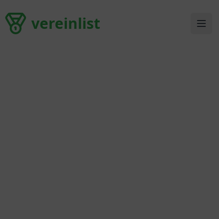
vereinlist
vereinlist
Ope