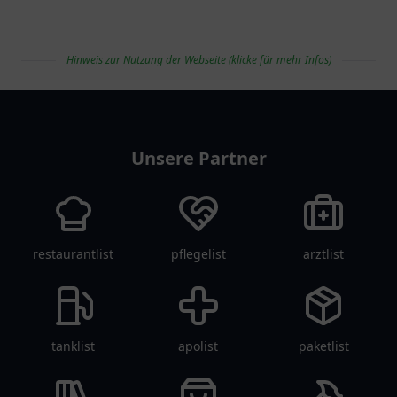
Hinweis zur Nutzung der Webseite (klicke für mehr Infos)
vereinlist
Unsere Partner
restaurantlist
pflegelist
arztlist
tanklist
apolist
paketlist